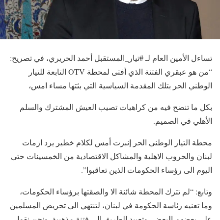
تساءل الأمين العام لـ #تيار_المستقبل أحمد الحريري، في تصريح:
“من هو عبقري الفتنة الذي أفتى لمحطة OTV التابعة للتيار
الوطني الحر بتلك المقدمة السياسية التي بثتها مساء امس،
بكل ما تنضح فيه من كراهيات تصيب العيش المشترك والسلم
الأهلي في الصميم.
محطة التيار الوطني الحر إنبرت أمس لكلام خطير يرد ازمات
لبنان والحروب الاهلية والمشاكل الاقتصادية من الخمسينات حتى
اليوم الى رؤساء الحكومات الذين تعاقبوا”.
وتابع: “لم تترك المحطة شائنة الا والصقتها برؤساء الحكومات،
وما تعنيه رئاسة الحكومة في لبنان، لتنتهي الى تحريض المسلمين
على بعضهم البعض، وتعبيد الطريق الى فتنة مذهبية. ونحن نقول