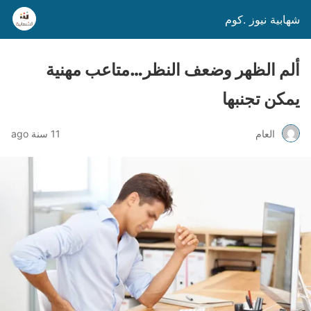
شهابية نيوز .كوم
ألم الظهر وضعف النظر…متاعب مهنية
يمكن تجنبها
العام
11 سنة ago