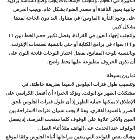
الكبيرة في الحجم. ولتجنب الإشعاعات يجب وضع الشاشة بزاوية
جانبية يمين النافذة أو مصدر الضوء بشكل عام. ويجب الحرص
على وجود الفأرة (الماوس) في متناول اليد دون الحاجة لمدها
بشكل كبير.
ولتجنب إجهاد العين في القراءة، يفضل تكبير حجم الخط (بين 11
و 14) سواء في برامج الكتابة أو حتى بالنسبة لصفحات الإنترنت.
وبالنسبة للوحة المفاتيح، يفضل اختيار اللوحات فاتحة اللون على
أن تكون الحروف مطبوعة عليها بخط واضح.
تمارين بسيطة
وتتسبب طول فترات الجلوس لاسيما بطريقة خاطئة، في
مشكلات الظهر مع الوقت. ويؤكد الخبراء أن أفضل الكراسي على
الإطلاق لا يمكنها حماية الظهر إذ أن طول فترات الجلوس تلحق
الضرر بالعمود الفقري. وهنا لا يجب نسيان فترات الاستراحة بين
الحين والآخر علاوة على الوقوف كلما سمحت الفرصة، إذ يفضل
الوقوف عند الحديث على الهاتف مثلا أثناء العمل.
وهناك بعض القواعد التي يتعين مراعاتها أثناء الجلوس وفقا لموقع