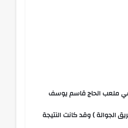
 دورة كرة القدم التي يقيمها حزب الله يوم الثلاثاء الواقع في 7_4_2015 في ملعب الحاج قاسم يوسف
ريق الجوالة ) وقد كانت النتيجة