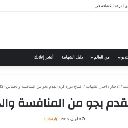
 يوم كشفي حافل بالأنشطة في فوج الإمام الصادق(ع)_الشهابية
تديو
من العالم
دليل الشهابية
أنشر إعلانك
ية
/
الاخبار
/
اخبار الشهابية
/
افتتاح دورة كرة القدم بجو من المنافسة والحماس (42 صورة)
دم بجو من المنافسة والحماس (
8 أبريل، 2015
1٬064