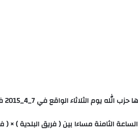
افتتحت
ساعة الثامنة مساءا بين ( فريق البلدية ) × ( ف