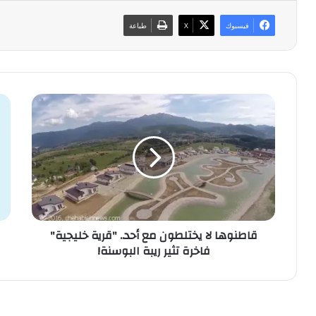
فيسبوك
‫X
طباعة
ق
ا
ا
ل
ط
أ
ن
خ
و
ا
ه
ل
ا
أ
ل
ص
ا
غ
قاطنوها لا يختلطون مع أحد.. "قرية خليجية"
ي
ر
فاخرة تثير ريبة البوسنة!
خ
ل
ت
ل
ل
ح
ط
ر
و
ي