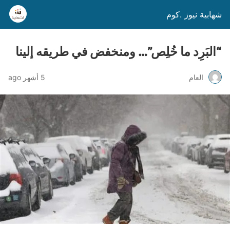
شهابية نيوز .كوم
“البَرِد ما خُلِص”… ومنخفض في طريقه إلينا
العام
5 أشهر ago