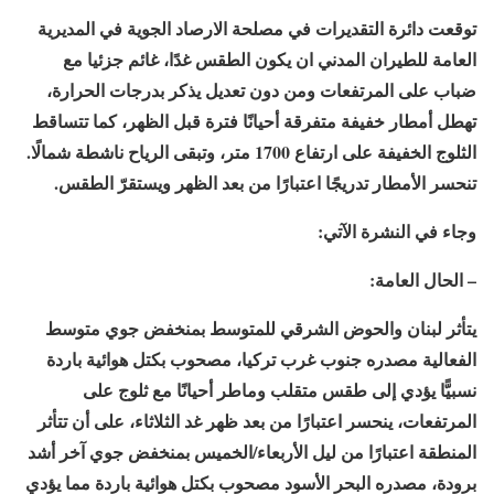
توقعت دائرة التقديرات في مصلحة الارصاد الجوية في المديرية
العامة للطيران المدني ان يكون الطقس غدًا، غائم جزئيا مع
ضباب على المرتفعات ومن دون تعديل يذكر بدرجات الحرارة،
تهطل أمطار خفيفة متفرقة أحيانًا فترة قبل الظهر، كما تتساقط
الثلوج الخفيفة على ارتفاع 1700 متر، وتبقى الرياح ناشطة شمالًا.
تنحسر الأمطار تدريجًا اعتبارًا من بعد الظهر ويستقرّ الطقس.
وجاء في النشرة الآتي:
– الحال العامة:
يتأثر لبنان والحوض الشرقي للمتوسط بمنخفض جوي متوسط
الفعالية مصدره جنوب غرب تركيا، مصحوب بكتل هوائية باردة
نسبيًّا يؤدي إلى طقس متقلب وماطر أحيانًا مع ثلوج على
المرتفعات، ينحسر اعتبارًا من بعد ظهر غد الثلاثاء، على أن تتأثر
المنطقة اعتبارًا من ليل الأربعاء/الخميس بمنخفض جوي آخر أشد
برودة، مصدره البحر الأسود مصحوب بكتل هوائية باردة مما يؤدي