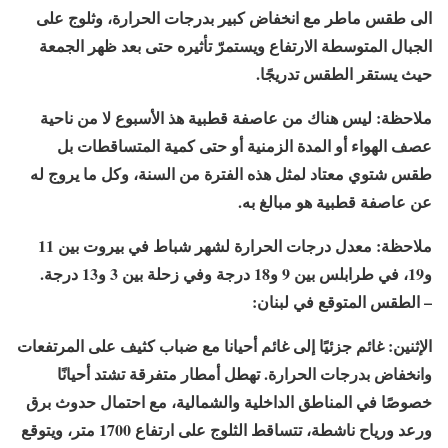
الى طقس ماطر مع انخفاض كبير بدرجات الحرارة، وثلوج على
الجبال المتوسطة الارتفاع ويستمرّ تأثيره حتى بعد ظهر الجمعة
حيث يستقر الطقس تدريجًا.
ملاحظة: ليس هناك من عاصفة قطبية هذ الأسبوع لا من ناحية
عصف الهواء أو المدة الزمنية أو حتى كمية المتساقطات بل
طقس شتوي معتاد لمثل هذه الفترة من السنة، وكل ما يروج له
عن عاصفة قطبية هو مبالغ به.
ملاحظة: معدل درجات الحرارة لشهر شباط في بيروت بين 11
و19، في طرابلس بين 9 و18 درجة وفي زحلة بين 3 و13 درجة.
– الطقس المتوقع في لبنان:
الإثنين: غائم جزئيًا إلى غائم أحيانا مع ضباب كثيف على المرتفعات
وانخفاض بدرجات الحرارة. تهطل أمطار متفرقة تشتد أحيانًا
خصوصًا في المناطق الداخلية والشمالية، مع احتمال حدوث برق
ورعد ورياح ناشطة، تتساقط الثلوج على ارتفاع 1700 متر، ويتوقع