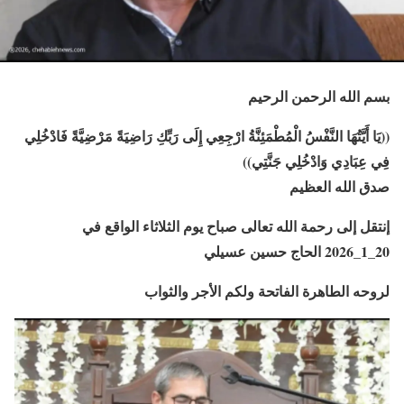
بسم الله الرحمن الرحيم
((يَا أَيَّتُهَا النَّفْسُ الْمُطْمَئِنَّةُ ارْجِعِي إِلَى رَبِّكِ رَاضِيَةً مَرْضِيَّةً فَادْخُلِي
فِي عِبَادِي وَادْخُلِي جَنَّتِي))
صدق الله العظيم
إنتقل إلى رحمة الله تعالى صباح يوم الثلاثاء الواقع في
20_1_2026 الحاج حسين عسيلي
لروحه الطاهرة الفاتحة ولكم الأجر والثواب