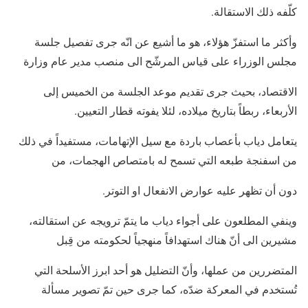
كلّفه ذلك الاستقالة.
وأكثر ما استفزّ هؤلاء، هو ما أشيع عن انّه جرى تفصيل جلسة
مجلس الوزراء على قياس المرشّح الى منصب مدير عام وزارة
الاقتصاد، بحيث جرى تقديم موعد الجلسة من الخميس إلى
الأربعاء، ربطاً بتاريخ ميلاده، لئلا يفوته قطار التعيين.
يتعامل دياب بأعصاب باردة مع سيل الإتهامات، مستفيداً في ذلك
من اسفنجة طبعه التي تسمح له بامتصاص الهجمات، من
دون أن تظهر عليه عوارض الانفعال او التوتر.
وينفي المطلعون على أجواء دياب ما يتمّ ترويجه عن استقالته،
مشيرين الى أنّ هناك استهدافاً منهجياً لحكومته من قِبل
المتضررين من عملها، وأنّ التضليل هو أحد ابرز الأسلحة التي
تُستخدم في المعركة ضدّه، كما جرى حين تمّ تصوير مسألة