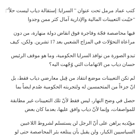
كتب عماد مرمل تحت عنوان ” السرايا: إستقالة دياب ليست حلاً”:
“خيّبت التعيينات المالية والإدارية آمال كثر ممن وجدوا
فيها محاصصة فجّة وفاجرة فوق انقاض دولة منهارة، من دون
مراعاة التحوّلات في المزاج الشعبي بعد 17 تشرين. ولكن، كيف
تبدو الصورة من نوافذ السرايا الحكومية، وما هو موقف الرئيس
حسان دياب من الاتهامات التي وُجّهت اليه؟
لم تكن التعيينات موضع انتقاد من قِبل معارضي دياب فقط، بل
انّ جزءاً من المتحمسين له ولتجربته الحكومية صُدم ايضاً بما
حصل في وضح النهار، ليس فقط لأنّ تلك التعيينات غير مطابقة
للمواصفات، وإنما لأنّ دياب وافق عليها، بعدما كان بعض
مؤيّديه يراهن على أنّ الرجل لن يستسلم لشروط اللاعبين
السياسيين الكبار، ولن يقبل بأن يبتلعه بئر المحاصصة حتى لو