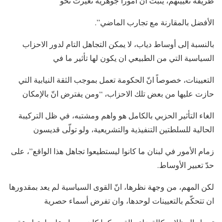
طريقة تعيينهم، يثبت انّ اموراً جوهرية تغيّرت نحو
الأفضل بالمقارنة مع تجارب الماضي”.
بالنسبة إلى أوساط دياب، لا يمكن التجاهل التام لدور الاحزاب
السياسية التي من الطبيعي ان يكون لها تأثير ما في
التعيينات، خصوصاً انّ الحكومة تعمل بموجب الثقة النيابية التي
حازت عليها من بعض تلك الاحزاب، “ومن يفترض انّ بالإمكان
الغاء التأثير الحزبي بالكامل هو واهم ومشتبه، في ظل التركيبة
الحالية للسلطتين التنفيذية والتشريعية، ولو تولّى قديسون
زمام الأمور في لبنان ما كانوا ليستطيعوا تجاهل هذا الواقع”، على
حدّ تعبير الأوساط.
لكن المهم، من وجهة نظرها، انّ القوى السياسية لم يعد بمقدورها
ان تتحكّم بالتعيينات لوحدها، وان تفرض أسماء حصرية