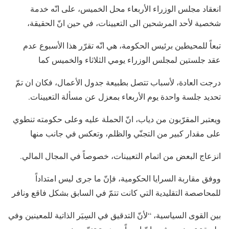
انعقاد مجلس الوزراء الأربعاء محل الخميس، على انّه خدمة
شخصية لأحد المرشحين الى التعيينات، في حين انّ الحقيقة،
تبعاً للمحيطين برئيس الحكومة، هي انّه تقرّر هذا الأسبوع عدم
عقد جلستين لمجلس الوزراء يومي الثلاثاء والخميس كما
درجت العادة، لأسباب تتصل بطبيعة جدول الأعمال، فكان ان تمّ
تحديد جلسة واحدة يوم الأربعاء بمعزل عن مسألة التعيينات.
ويعتبر المقرّبون من دياب، انّ الحملة عليه وعلى حكومته تنطوي
على مقدار كبير من التجنّي والظلم، وتعكس في جانب منها
انزعاج البعض من اتمام التعيينات، خصوصاً في المجال المالي.
ووفق مقاربة السرايا الحكومية، فإنّ ما جرى ليس امتداداً
للمحاصصة التقليدية التي كانت تتمّ في السابق بشكل فاقع ونافر
بين القوى السياسية، “لأنّ التدقيق في السِيَر الذاتية للمعينين وفي