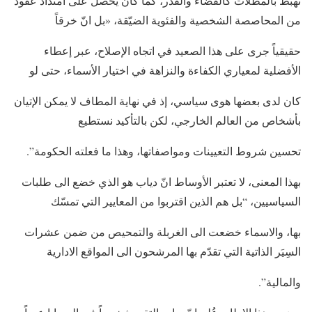
تهبط بالمظلات كالقضاء والقدر، كما كان يحصل على امتداد عقود
من المحاصصة الشخصية والفئوية الضيّقة، «بل انّ خرقاً
حقيقياً جرى على هذا الصعيد في اتجاه الإصلاح، عبر إعطاء
الأفضلية لمعياري الكفاءة والنزاهة في اختيار الأسماء، حتى لو
كان لدى بعضها هوى سياسي، إذ في نهاية المطاف لا يمكن الإتيان
بأشخاص من العالم الخارجي، لكن بالتأكيد نستطيع
تحسين شروط التعيينات ومواصفاتها، وهذا ما فعلته الحكومة”.
بهذا المعنى، لا تعتبر الأوساط انّ دياب هو الذي خضع الى طلبات
السياسيين، “بل هم الذين اقتربوا من المعايير التي تمسّك
بها، والاسماء خضعت الى الغربلة والتمحيص من ضمن عشرات
السِيَر الذاتية التي تقدّم بها المرشحون الى المواقع الادارية
والمالية”.