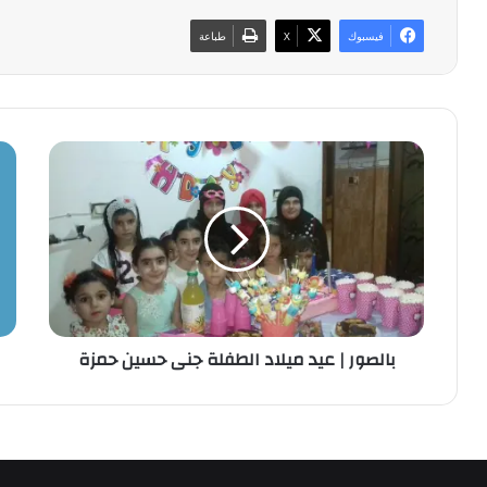
فيسبوك
‫X
طباعة
ب
إ
ا
س
ل
ر
ص
ا
و
ئ
ر
ي
|
ل
ع
ي
ي
ي
بالصور | عيد ميلاد الطفلة جنى حسين حمزة
د
ص
م
و
ي
ر
ل
ب
ا
و
د
ت