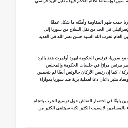
مة سوريا وإسقاط نظام الحكم فيها مقابل تأييد فرنسي
ريا حمت ظهر المقاومة وأمنّته ما شكل عمقًا
إسرائيلي في الحد من نقل السلاح من سوريا إلى
ن العام لحزب الله السيد حسن نصر الله في العديد
مع سوريا، فرئيس الحكومة ايهود أولمرت هدد بالرد
عمير بيرتس مرارًا في جلسات الحكومة والمجلس
عركة”، كما إن رئيس الأركان حالوتس أيضًا لم يتحمس
ساد مئير داغان دعا لعملية برية ضد سوريا بموازاة
وبين بليغًا في اختصار النقاش حول توسيع الحرب باتجاه
لمسامير، لا يصيب الكثير لكنه سيتلقى الكثير من