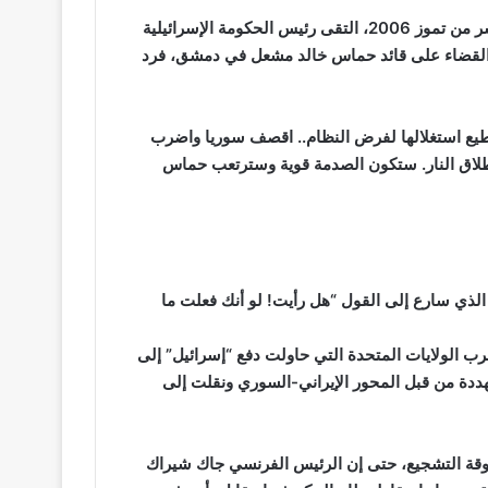
قبل ستة أيام من عملية أسر الجنديين الإسرائيليين في الثاني عشر من تموز 2006، التقى رئيس الحكومة الإسرائيلية
ح القضاء على قائد حماس خالد مشعل في دمشق، فرد
تطيع استغلالها لفرض النظام.. اقصف سوريا واضرب
 إطلاق النار. ستكون الصدمة قوية وسترتعب حماس
الذي سارع إلى القول “هل رأيت! لو أنك فعلت ما
حرب الولايات المتحدة التي حاولت دفع “إسرائيل” إلى
مهددة من قبل المحور الإيراني-السوري ونقلت إلى
وقة التشجيع، حتى إن الرئيس الفرنسي جاك شيراك