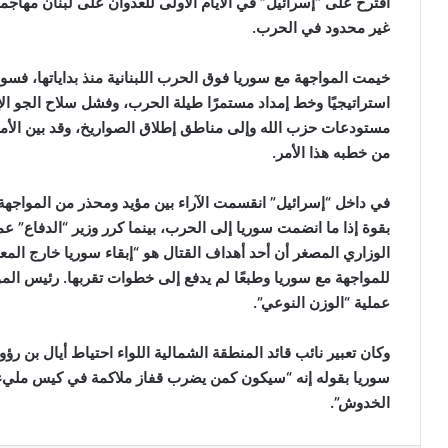
اقترح على “إسرائيل” في الأيام الأولى للعدوان على لبنان مهاج
غير محدود في الحرب.
خيمت المواجهة مع سوريا فوق الحرب اللبنانية منذ بداياتها، فسو
استراتيجيًا وخط إمداد مستمرًا طيلة الحرب، وفشل سلاح الجو ال
مستودعات حزب الله وإلى مناطق إطلاق الصواريخ، وقد بين الأمي
من خطبه هذا الأمر.
في داخل “إسرائيل” انقسمت الآراء بين مؤيد ومحذر من المواجهة 
بقوة إذا ما انضمت سوريا إلى الحرب، بينما كرر وزير “الدفاع” 
الوزاري المصغر أن أحد أهداف القتال هو “إبقاء سوريا خارج الم
للمواجهة مع سوريا وطبعًا لم يدفع إلى خطوات تقربها. رئيس المو
عملية “الوزن النوعي”.
وكان تعبير نائب قائد المنطقة الشمالية اللواء احتياط أيال بن رؤ
سوريا بقوله إنه “سيكون كمن يضرب قفاز ملاكمة في كيس مليء با
الخدوش”.