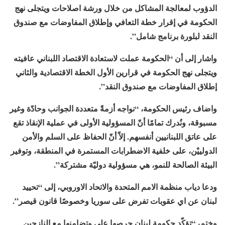
الدؤوب لمعالجة المشاكل من خلال ورشة اصلاحات ويتجلى نهج
الحكومة في إقرار خطة التعافي وإطلاق المفاوضات مع صندوق
النقد لبلورة برنامج شامل”.
واشار إلى أن “الحكومة عملت لاستعادة الاقتصاد اللبناني عافيته
ويتجلى نهج الحكومة في قرارين الأول الخطة الاقتصادية والثاني
إطلاق المفاوضات مع صندوق النقد”.
واضاف رئيس الحكومة، “نواجه أزمةً متعددة الجوانب وحادّة وغير
مسبوقة، ونُدرك تمامًا أنّ المسؤولية الأولى في عملية الإنقاذ تقع
على عاتق اللبنانيين أنفسهم. إلاّ أنّ الحفاظ على السلم والأمن
الدولييْن، على خلفية الاضطرابات المستمرة في المنطقة، وتوفير
البيئة الصالحة للنمو، هي مسؤولية دوليّة مشتركة”.
ودعا دياب منظمة الامم المتحدة والاتحاد الاوروبي، إلى “تحييد
لبنان عن اي عقوبات تفرض على سوريا وخصوصًا قانون قيصر”.
وختم، “تؤكّد حكومة لبنان حرصها على وتضامنها مع النازحين