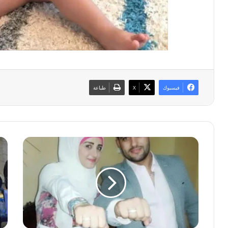
فيسبوك
‫X
طباعة
خ
ب
ط
ا
ب
ل
ة
ص
ا
و
ل
ر
ا
:
خ
ن
أ
د