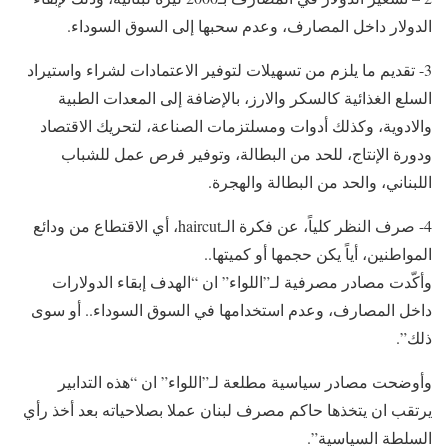
الدولار داخل المصارف، وعدم سحبها إلى السوق السوداء.
3- تقديم ما يلزم من تسهيلات لتوفير الاعتمادات لشراء واستيراد
السلع الغذائية كالسكر والارز، بالإضافة إلى المعدات الطبية
والادوية، وكذلك أدوات ومسلتزمات الصناعة، لتحريك الاقتصاد
ودورة الإنتاج، للحد من البطالة، وتوفير فرص عمل للشباب
اللبناني، والحد من البطالة والهجرة.
4- صرف النظر كلياً، عن فكرة الـhaircut، أي الاقتطاع من ودائع
المواطنين، أياً يكن حجمها أو كميتها..
وأكّدت مصادر مصرفية لـ”اللواء” ان “الهدف إبقاء الدولارات
داخل المصارف، وعدم استخدامها في السوق السوداء.. أو سوى
ذلك”.
وأوضحت مصادر سياسية مطلعة لـ”اللواء” ان “هذه التدابير
يرتقب ان يتخذها حاكم مصرف لبنان عملا بصلاحياته بعد أخذ رأي
السلطة السياسية”.