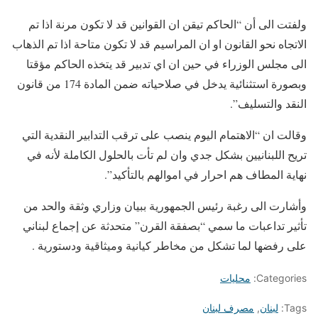
ولفتت الى أن “الحاكم تيقن ان القوانين قد لا تكون مرنة اذا تم
الاتجاه نحو القانون او ان المراسيم قد لا تكون متاحة اذا تم الذهاب
الى مجلس الوزراء في حين ان اي تدبير قد يتخذه الحاكم مؤقتا
وبصورة استثنائية يدخل في صلاحياته ضمن المادة 174 من قانون
النقد والتسليف”.
وقالت ان “الاهتمام اليوم ينصب على ترقب التدابير النقدية التي
تريح اللبنانيين بشكل جدي وان لم تأت بالحلول الكاملة لأنه في
نهاية المطاف هم احرار في اموالهم بالتأكيد”.
وأشارت الى رغبة رئيس الجمهورية ببيان وزاري وثقة والحد من
تأثير تداعبات ما سمي “بصفقة القرن” متحدثة عن إجماع لبناني
على رفضها لما تشكل من مخاطر كيانية وميثاقية ودستورية .
Categories:
محليات
Tags:
لبنان
,
مصرف لبنان