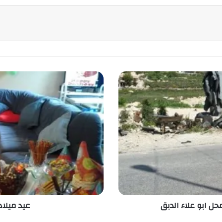
ع
ي
د
م
ي
ل
ا
د
ا
ل
ط
ف
ل
ل ابو علاء الدبق
عيد ميلا
ح
س