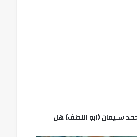
مد سليمان (ابو اللطف) هل