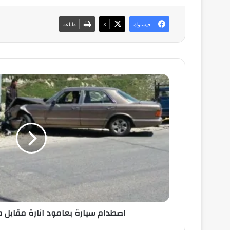
فيسبوك
‫X
طباعة
ا
ص
ط
د
ا
م
س
ي
ا
ر
ة
ب
ع
اصطدام سيارة بعامود انارة مقابل مح
ا
م