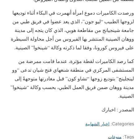
ورصدت الكاميرات دموع امرأة أنهمرت في البكاء أثناء توديعها
لزوجها الطبيب “ليو جون”، الذي يعد عضوا في فريق طبي من
جامعة شينجيانج من مقاطعة هوبي، الذي كان يتجه إلى مدينة
ووهان الصينية المنتشر بها الفيروس من أجل محاولة السيطرة
على فيروس كورونا، وفقا لما ذكرته وكالة “شينخوا” الصينية.
كما رصد الكاميرات لقطة مؤثرة، عندما قامت ممرضة من
المستشفى المركزي في منطقة شنغهاي فنج شيان تدعى “وو
لينجلينج” بتوديع زوجها “تشاو كون” قبل مغادرتها متوجهةً إلى
مدينة ووهان ضمن فريق العمل الطبي، بحسب وكالة “شينخوا”
الصينية.
المصدر : اخبارك
Categories:
اخبار الشهابية
Tags:
منوعات