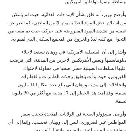
ببساطة ليسوا مواطنين أمريكيين.
وأوضح بيريز، أنه قلق بشأن الإمدادات الغذائية، حيث لم يتمكن
من استلام بعض المواد الغذائية يوم الإثنين الماضي، كما عبر عن
غضبه من تشديد القيود المفروضة على حركته حيث تم منعه من
التجول مع كلبه ليلا والخروج من المجمع السكني الذي يُقيم به.
وأشار إلى أن القنصلية الأمريكية في ووهان تستعد لإجلاء
دبلوماسييها وبعض الأمريكيين الآخرين من المدينة، التي فرضت
عليها السلطات الصينية حظرا صحيا في محاولة لاحتواء
الفيروس، حيث بدأت بتعليق رحلات الطائرات والقطارات
والحافلات إلى مدينة ووهان التي يبلغ عدد سكانها 11 مليون
نسمة، وقد امتد هذا الحظر إلى 17 مدينة مع أكثر من 50 مليون
نسمة.
وأوصى مسؤولو الصحة في الولايات المتحدة بتجنب سفر
المواطنين غير الضروري، ليس إلى ووهان فحسب، وإنما إلى أي
منطقة من الصين لتجنب العدوى وانتقال الفيروس.