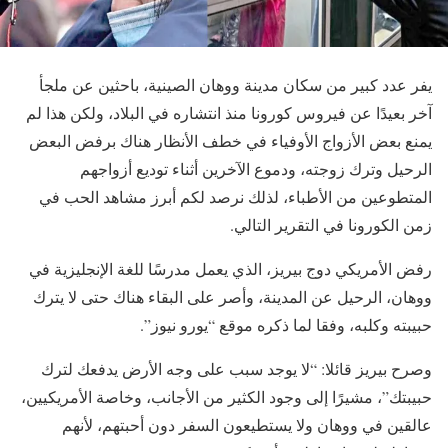
يفر عدد كبير من سكان مدينة ووهان الصينية، باحثين عن ملجأ
آخر بعيدًا عن فيروس كورونا منذ انتشاره في البلاد، ولكن هذا لم
يمنع بعض الأزواج الأوفياء في خطف الأنظار هناك برفض البعض
الرحيل وترك زوجته، ودموع الآخرين أثناء توديع أزواجهم
المتطوعين من الأطباء، لذلك نرصد لكم أبرز مشاهد الحب في
زمن الكورونا في التقرير التالي.
رفض الأمريكي دوج بيريز، الذي يعمل مدرسًا للغة الإنجليزية في
ووهان، الرحيل عن المدينة، وأصر على البقاء هناك حتى لا يترك
حبيبته وكلبه، وفقا لما ذكره موقع “يورو نيوز”.
وصرح بيريز قائلا: “لا يوجد سبب على وجه الأرض يدفعك لترك
حبيبتك”، مشيرًا إلى وجود الكثير من الأجانب، وخاصة الأمريكيين،
عالقين في ووهان ولا يستطيعون السفر دون أحبتهم، لأنهم