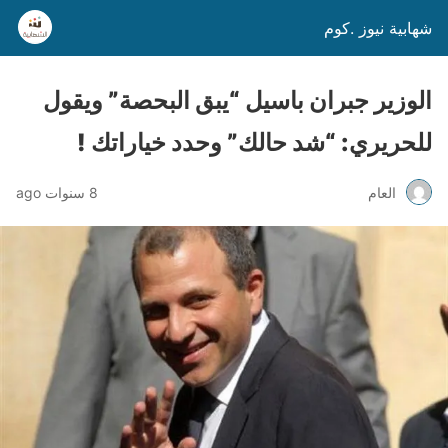
شهابية نيوز .كوم
الوزير جبران باسيل “يبق البحصة” ويقول
للحريري: “شد حالك” وحدد خياراتك !
العام
8 سنوات ago