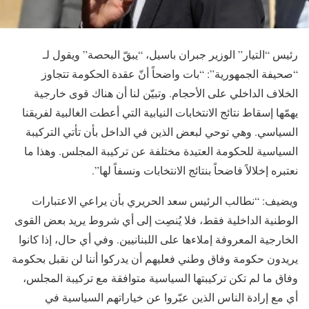
رئيس “التيار” الوزير جبران باسيل، “يبقّ البحصة” ويقول لـ
“صحيفة الجمهورية”: “بات واضحاً أنّ عقدة الحكومة تتجاوز
الخلاف الداخلي على الأحجام. وتبيّن لنا أن هناك قوى خارجية
يهمّها إسقاط نتائج الانتخابات النيابية التي أعطت الغالبية لفريقنا
السياسي. وهي توحي لبعض الذين في الداخل بأن تأتي التركيبة
السياسية للحكومة العتيدة مختلفة عن تركيبة المجلس. وهذا ما
نعتبره إخلالاً فاضحاً بنتائج الانتخابات ونسفاً لها”.
ويضيف: “نطالب الرئيس سعد الحريري بأن يراعي الاعتبارات
الوطنية الداخلية فقط، فلا يُنصِت إلى أي شروط يريد بعض القوى
الخارجية المعروفة إملاءها على اللبنانيين. وفي أي حال، إذا كانوا
يريدون حكومة وفاق وطني فعليهم أن يدركوا أننا لن نقبل بحكومة
وفاق ما لم تكن تركيبتها السياسية متوافقة مع تركيبة المجلس،
أي مع إرادة الناس الذين عبّروا عن خياراتهم السياسية في