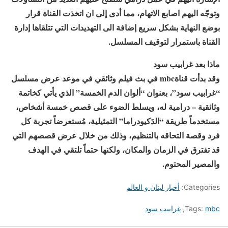
وتوجّه اليهم اصابع الاتهام، مما أدى إلى ان اتخذت القناة قرار
بوضع النهاية بشكل سريع إضافة الى التهديدات التي تتلقاها إدارة
القناة باستمرار لتوقيف المسلسل.
ماذا بعد غرابيب سود
وقد بدأت قناةmbc في بث فيلم وثائقي في موعد عرض مسلسل
“غرابيب سود”، بعنوان “ألوان الدم الخمسة” الذي يأتي كخاتمة
وثائقية – درامية له، ويسلط الضوء على قصص خمسة أشخاص،
مستخدماً طريقة “الدَكيودراما” التمثيلية، مُستعرضاً تجربة كل
فرد وقصة التحاقه بالتنظيم، وذلك من خلال عرض قصصهم التي
قد تفترق في الزمان والمكان، ولكنها حتماً تلتقي في الهدف
والمصير المحتوم.
Categories:
أخبار لبنان و العالم
mbc
Tags:
,
غرابيب سود