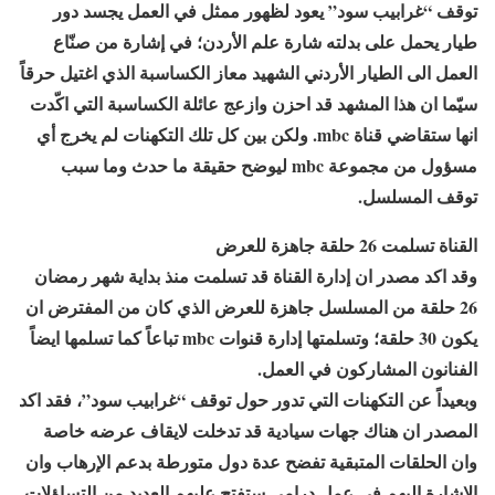
توقف “غرابيب سود” يعود لظهور ممثل في العمل يجسد دور
طيار يحمل على بدلته شارة علم الأردن؛ في إشارة من صنّاع
العمل الى الطيار الأردني الشهيد معاز الكساسبة الذي اغتيل حرقاً
سيّما ان هذا المشهد قد احزن وازعج عائلة الكساسبة التي اكّدت
انها ستقاضي قناة mbc. ولكن بين كل تلك التكهنات لم يخرج أي
مسؤول من مجموعة mbc ليوضح حقيقة ما حدث وما سبب
توقف المسلسل.
القناة تسلمت 26 حلقة جاهزة للعرض
وقد اكد مصدر ان إدارة القناة قد تسلمت منذ بداية شهر رمضان
26 حلقة من المسلسل جاهزة للعرض الذي كان من المفترض ان
يكون 30 حلقة؛ وتسلمتها إدارة قنوات mbc تباعاً كما تسلمها ايضاً
الفنانون المشاركون في العمل.
وبعيداً عن التكهنات التي تدور حول توقف “غرابيب سود”، فقد اكد
المصدر ان هناك جهات سيادية قد تدخلت لايقاف عرضه خاصة
وان الحلقات المتبقية تفضح عدة دول متورطة بدعم الإرهاب وان
الإشارة اليهم في عمل درامي ستفتح عليهم العديد من التساؤلات