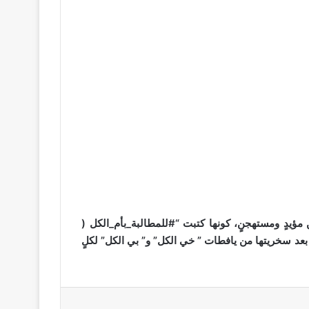
 مؤيدٍ ومستهجنٍ، كونها كتبت “#للمطالبة_بأم_الكل (
بعد سخريتها من يافطات ” خي الكل” و” بي الكل” لكلٍ