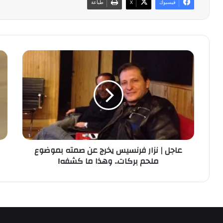
فيسبوك
‫X
طباعة
ع
ه
ا
ك
ج
ذ
ل
ا
|
ب
ن
د
ز
أ
ا
ع
ر
ه
عاجل | نزار فرنسيس يخرج عن صمته بموضوع
ف
د
ملحم بركات.. وهذا ما كشفه!
ر
ا
ن
ل
س
ر
ي
ئ
س
ي
ي
س
خ
س