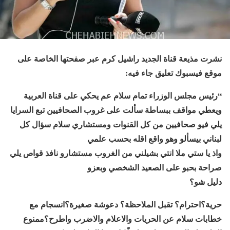
نشرت مذيعة قناة الجديد راشيل كرم عبر صفحتها الخاصة على
موقع فيسبوك تعليق جاء فيه:
“رئيس مجلس الوزراء تمام سلام عم يحكي على قناة العربية
ويعطي مواقف ببساطة سألت على غروب الصحافيين تبع السرايا
يلي فيو صحافيين من كل القنوات ومستشاري سلام سؤال كل
لبناني بيسألو وهو واقع اقله بحسب علمي
واذ يا ستي ملا انتي بشيلني من الغروب مستشارو نافذ قواص يلي
صراحة بحبو على الصعيد الشخصي وبعزو
دليل شو؟
حرية؟احترام؟ تقبل الملاحظة؟ دعوشة صغيرة؟انسجام مع
خطابات سلام عن الحريات والاعلام والاضرب واطرح؟ممنوع