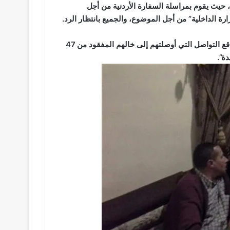
، حيث يقوم بمراسلة السفارة الأردنية من أجل
ة الداخلية” من أجل الموضوع، والجميع بانتظار الرد.
ويُشيدُ الزوايدة في ختام حديثه مع “هافينغتون بوست عربي” بمواقع التواصل التي أوصلتهم إلى خالهم المفقود من 47
دة”.