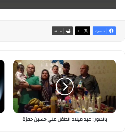
فيسبوك
‫X
طباعة
ب
م
ا
ا
ل
م
ص
ع
و
ن
ر
ى
:
ا
ع
ل
ي
ر
بالصور : عيد ميلاد الطفل علي حسين حمزة
د
ق
م
م
ي
9