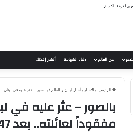
وري لفرقة الكشافة في فوج الامام الصادق (ع)
تديو
من العالم
دليل الشهابية
أنشر إعلانك
الرئيسية
/
الاخبار
/
أخبار لبنان و العالم
/
بالصور – عثر عليه في لبنان : فيسبوك
بالصور – عثر عليه في لب
مفقوداً لعائلته.. بعد 47 عامًا!