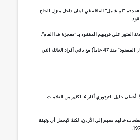
د تم “لم شمل” العائلة في لبنان داخل منزل الحاج
قود.
 العثور على قريبهم المفقود بـ “معجزة هذا العام”.
كما نشر عبد الله صورةً من اللقاء الذي جمع خليل الترتوري (الخال المفقود” منذ 47 عاماً) مع باقي أفراد العائلة التي
أعطى خليل الترتوري أقاربهُ الكثير من العلامات
طحاب خالهم معهم إلى الأردن، لكنهُ لايحمل أي وثيقة