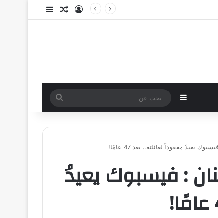
تسجيل الدخول
مقال عشوائي
إضافة عمود جا
إضافة عمود جانبي
بحث
عن
 يعيدُ مفقوداً لعائلته.. بعد 47 عامًا!
نان : فيسبوك يعيدُ