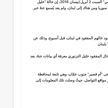
وقال “سالم الزوايده” ابن اخت المفقود لـ “هافينغتون بوست عربي” السبت 2 أبريل/نيسان 2016، إن خالهُ “خليل
د خالهم المفقود في لبنان، قبل أسبوع، وذلك عن
لبنان.
 المفقود خليل الترتوري معرفة أي بيانات عنهُ، بعد
تدعى “أم قصير” جنوب عمّان، وهي تابعة لمحافظة
عبر مواقع التواصل، حيثُ وصلت تلك المعلومات إلى