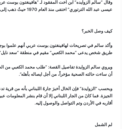
عيسى عبد الله الترتوري” اختفى منذ العام 1970 حيثُ ذهب إلى سوريا ومن هناك إلى لبنان، ولم يعد يُسمع عنهُ خبر.
كيف وصل الخبر؟
وأكد سالم في تصريحات لهافينغتون بوست عربي أنهم علموا بوجو
طريق شخص يدعى “محمد الكعبي” مقيم في منطقة “سعد نايل” ب
ويروي سالم الزوايدة تفاصيل القصة: “طلب محمد الكعبي من الخال
أن ساءت حالته الصحية مؤخراً، من أجل ايصاله بأهله”.
وبحسب “الزوايدة” فإن الخال أخبرَ جارهُ اللبناني بأنه من قرية 
الجيزة. فما كانَ من الجار اللبناني إلا أن قام بنشر المعلومات 
أقاربه في الأردن وتم التواصل والوصول إليه.
لم الشمل