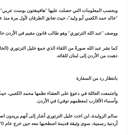
وبحسب المعلومات التي حصلت عليها “هافينغتون بوست عربي” فق
“خالد حمد الكعبي أبو وليد”، حيث تعانق الطرفان لأول مرة منذ ع
ووصف “عبد الله الترتوري” وهو طالب قانون مقيم في الأردن حادثة
ذهبت من الأردن إلى لبنان للقائه.
بانتظار رد من السفارة
واجتمعت العائلة في دعوةٍ على العشاء نظمها محمد الكعبي، حيثُ 
وأسماء الأقارب (معظمهم توفي) في الأردن.
سالم الزوايدة، ابن اخت خليل الترتوري أشار إلى أنهم يريدون اص
أردنية رسمية، سوى وثيقة قديمة اصطحبها معه حين خرج عام 1970.