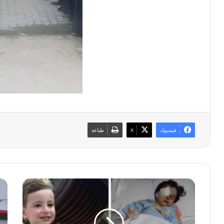
فيسبوك
‫X
طباعة
إ
ب
ل
ا
ى
ل
ح
ص