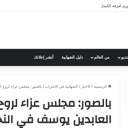
وري لفرقة الكشافة في فوج الامام الصادق (ع)
تديو
من العالم
دليل الشهابية
أنشر إعلانك
الرئيسية
/
الاخبار
/
الشهابية في الاغتراب
/
بالصور: مجلس عزاء لروح ا
بالصور: مجلس عزاء لروح
العابدين يوسف في الن