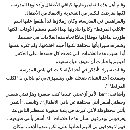
وقام أهل هذه الفتاة برعايتها كباقي الأطفال وأدخلوها المدرسة،
لكنها تعرضت للكثير من السخرية والانتقاد من الأطفال
والمراهقين في المدرسة، وكان زملاؤها قد أطلقوا عليها اسم
“الكلب المرقط” وكانوا ينادونها بهذا الاسم معظم الأوقات. لكنها
طوّرت بداخلها موقفًا إيجابيًا تجاه هذه العلامات في جسدها.
وشعرت سيرا بأنها مختلفة لكنها أحبت اختلافها، ولم تكره نفسها
أبدا بسبب هذه العلامات التي غطت كل جسدها، على العكس
أحبتهم واختارت أن تعيش حياة سعيدة.
وقالت سيرا: “أتذكر في أحد الأيام كنت في باص المدرسة
وسمعت أحد الشبان يضحك علي ويستهزئ بي ثم ناداني بـ”الكلب
المرقط””.
وأضافت: “هذا الأمر أزعجني عندما كنت صغيرة وهزّ ثقتي بنفسي
وجعلني أشعر أنني مختلفة عن باقي الأطفال”، وتابعت: “أشعر
بأنني محظوظة لأنني كبرت في بلدة صغيرة فمعظم الناس هنا
يعرفونني ويعرفون بشأن هذه العلامات.. لذا أشعر بأنني طبيعية…
فهم لا يحدقون بي لأنهم اعتادوا علي، لكن عندما أذهب لمكان