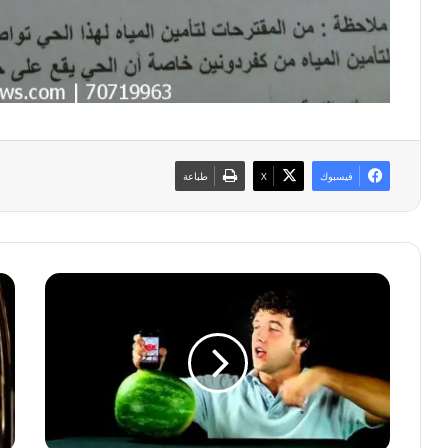
فيسبوك
‫X
طباعة
ت
ل
ط
م
ب
ا
ي
ذ
ق
ا
ا
ي
ن
ق
ي
د