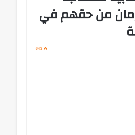
حرمان من حقهم في
ة
643