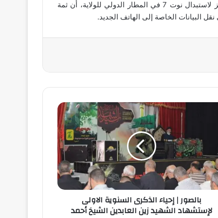
وذكر تقرير ABC7News في سان فرانسيسكو، حيث يوجد مركز لاستبدال نوت 7 في المطار الدولي للولاية، أن ثمة
 البيانات الخاصة إلى الهاتف الجديد.
بالصور | إحياء الذكرى السنوية الاولى
لإستشهاد الشهيد زين العابدين الشيخ أحمد