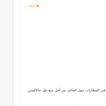
1٬627
ضعت شركة سامسونغ مراكز أو أكشاكاً لاستبدال هاتف نوت 7 في المطارات حول العالم، من أجل منع نقل غالاكسي