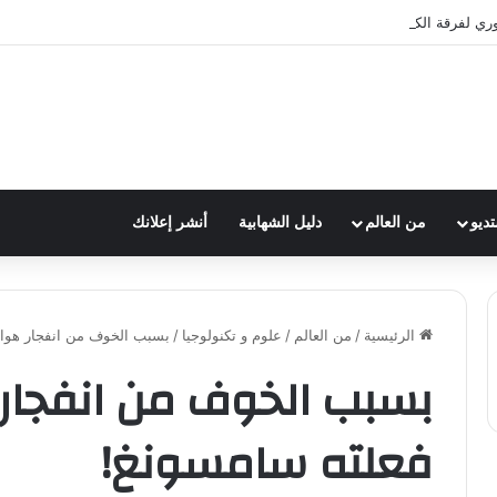
وري لفرقة الكشافة في فوج الامام الصادق (ع)
تديو
من العالم
دليل الشهابية
أنشر إعلانك
الرئيسية
/
من العالم
/
علوم و تكنولوجيا
/
بسبب الخوف من انفجار هواتف
بسبب الخوف من انفجار ه
فعلته سامسونغ!