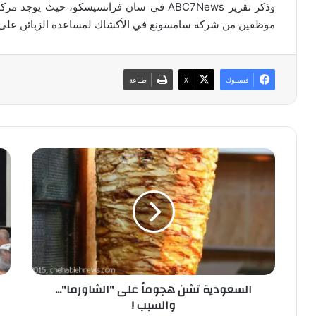
موظفين من شركة سامسونغ في الأكشاك لمساعدة الزبائن على نقل
فيسبوك
‫X
طباعة
ا
ب
ل
ا
س
ل
ع
ص
و
و
د
ر
ي
|
ة
إ
ت
ح
السعودية تشن هجوماً على "الشاورما"...
ش
ي
والسبب !
ن
ا