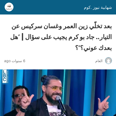
شهابية نيوز .كوم
بعد تخلّي زين العمر وغسان سركيس عن
التيار.. جاد بو كرم يجيب على سؤال | ‘هل
بعدك عوني؟’؟
العام
6 سنوات ago