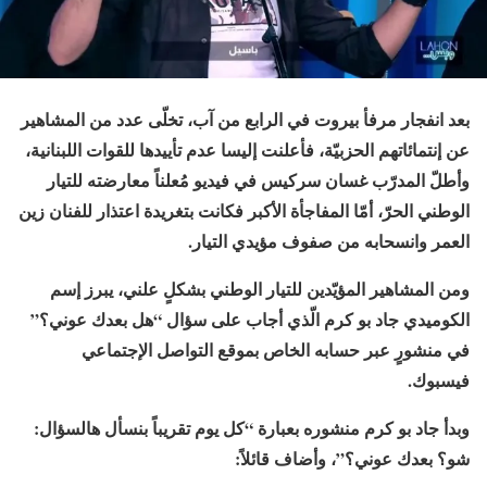
بعد انفجار مرفأ بيروت في الرابع من آب، تخلّى عدد من المشاهير
عن إنتمائاتهم الحزبيّة، فأعلنت إليسا عدم تأييدها للقوات اللبنانية،
وأطلّ المدرّب غسان سركيس في فيديو مُعلناً معارضته للتيار
الوطني الحرّ، أمّا المفاجأة الأكبر فكانت بتغريدة اعتذار للفنان زين
العمر وانسحابه من صفوف مؤيدي التيار.
ومن المشاهير المؤيّدين للتيار الوطني بشكلٍ علني، يبرز إسم
الكوميدي جاد بو كرم الّذي أجاب على سؤال “هل بعدك عوني؟”
في منشورٍ عبر حسابه الخاص بموقع التواصل الإجتماعي
فيسبوك.
وبدأ جاد بو كرم منشوره بعبارة “كل يوم تقريباً بنسأل هالسؤال:
شو؟ بعدك عوني؟”، وأضاف قائلاً: