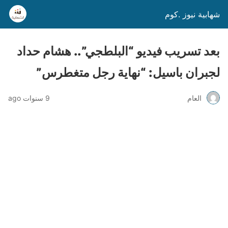
شهابية نيوز .كوم
بعد تسريب فيديو “البلطجي”.. هشام حداد
لجبران باسيل: “نهاية رجل متغطرس”
العام
9 سنوات ago