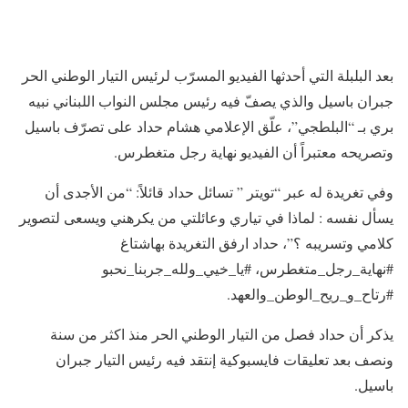
بعد البلبلة التي أحدثها الفيديو المسرّب لرئيس التيار الوطني الحر
جبران باسيل والذي يصفّ فيه رئيس مجلس النواب اللبناني نبيه
بري بـ “البلطجي”، علّق الإعلامي هشام حداد على تصرّف باسيل
وتصريحه معتبراً أن الفيديو نهاية رجل متغطرس.
وفي تغريدة له عبر “تويتر ” تسائل حداد قائلاً: “من الأجدى أن
يسأل نفسه : لماذا في تياري وعائلتي من يكرهني ويسعى لتصوير
كلامي وتسريبه ؟”، حداد ارفق التغريدة بهاشتاغ
#نهاية_رجل_متغطرس، #يا_خيي_ولله_جربنا_نحبو
#رتاح_و_ريح_الوطن_والعهد.
يذكر أن حداد فصل من التيار الوطني الحر منذ اكثر من سنة
ونصف بعد تعليقات فايسبوكية إنتقد فيه رئيس التيار جبران
باسيل.