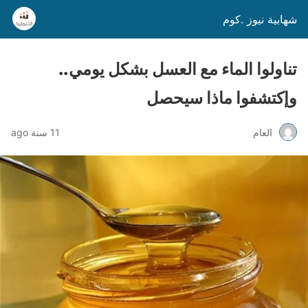
شهابية نيوز .كوم
تناولوا الماء مع العسل بشكل يومي..
وإكتشفوا ماذا سيحصل
العام
11 سنة ago