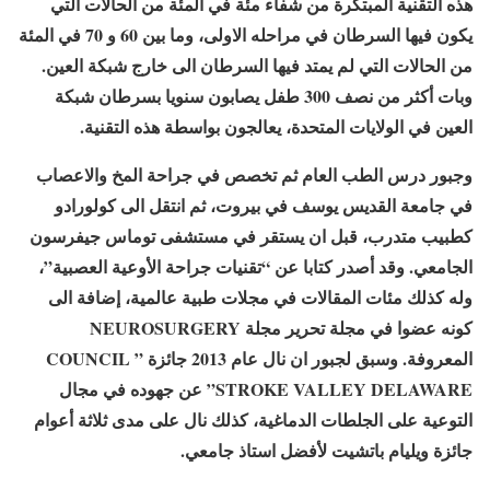
هذه التقنية المبتكرة من شفاء مئة في المئة من الحالات التي
يكون فيها السرطان في مراحله الاولى، وما بين 60 و 70 في المئة
من الحالات التي لم يمتد فيها السرطان الى خارج شبكة العين.
وبات أكثر من نصف 300 طفل يصابون سنويا بسرطان شبكة
العين في الولايات المتحدة، يعالجون بواسطة هذه التقنية.
وجبور درس الطب العام ثم تخصص في جراحة المخ والاعصاب
في جامعة القديس يوسف في بيروت، ثم انتقل الى كولورادو
كطبيب متدرب، قبل ان يستقر في مستشفى توماس جيفرسون
الجامعي. وقد أصدر كتابا عن “تقنيات جراحة الأوعية العصبية”،
وله كذلك مئات المقالات في مجلات طبية عالمية، إضافة الى
كونه عضوا في مجلة تحرير مجلة NEUROSURGERY
المعروفة. وسبق لجبور ان نال عام 2013 جائزة ” COUNCIL
STROKE VALLEY DELAWARE” عن جهوده في مجال
التوعية على الجلطات الدماغية، كذلك نال على مدى ثلاثة أعوام
جائزة ويليام باتشيت لأفضل استاذ جامعي.