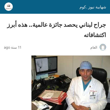
شهابية نيوز .كوم
جراح لبناني يحصد جائزة عالمية.. هذه أبرز
اكتشافاته
العام
11 سنة ago