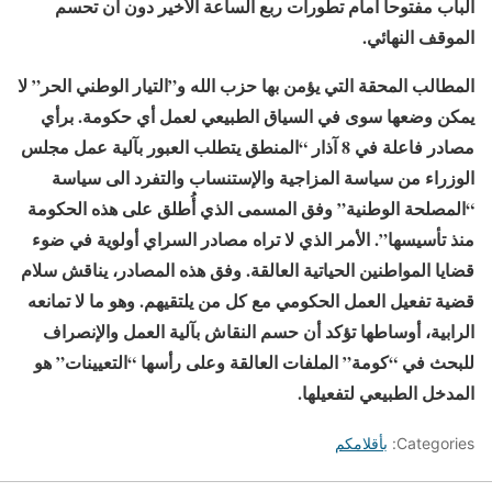
الباب مفتوحاً أمام تطورات ربع الساعة الأخير دون أن تحسم
الموقف النهائي.
المطالب المحقة التي يؤمن بها حزب الله و”التيار الوطني الحر” لا
يمكن وضعها سوى في السياق الطبيعي لعمل أي حكومة. برأي
مصادر فاعلة في 8 آذار “المنطق يتطلب العبور بآلية عمل مجلس
الوزراء من سياسة المزاجية والإستنساب والتفرد الى سياسة
“المصلحة الوطنية” وفق المسمى الذي أُطلق على هذه الحكومة
منذ تأسيسها”. الأمر الذي لا تراه مصادر السراي أولوية في ضوء
قضايا المواطنين الحياتية العالقة. وفق هذه المصادر، يناقش سلام
قضية تفعيل العمل الحكومي مع كل من يلتقيهم. وهو ما لا تمانعه
الرابية، أوساطها تؤكد أن حسم النقاش بآلية العمل والإنصراف
للبحث في “كومة” الملفات العالقة وعلى رأسها “التعيينات” هو
المدخل الطبيعي لتفعيلها.
Categories:
بأقلامكم