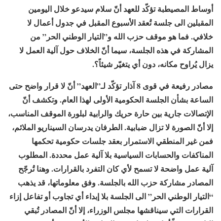
أوساط المصيطبة تؤكّد للعهد أنّ سلام سيدعو خلال اليومين
المقبلين الى جلسة تُعقد الأسبوع المقبل في جدول أعمال لا
خلافي. فما هو موقف حزب الله و”التيار الوطني الحر” من
المشاركة في هذه الجلسة، سيما أنّ الخلاف حول آلية العمل لا
يزال يُراوح مكانه، دون أي يتغيّر شيئاً؟.
مصادر رفيعة في قوى 8 آذار تؤكّد لـ”العهد” أنّ لا قرار واضح حتى
الساعة بشأن الجلسة الحكومية الأولى لهذا العام. وتكشف أنّ
الإتصالات جارية بين حارة حريك والرابية لبلورة الموقف المناسب،
إلا أنّ الصورة لا تزال ضبابية. الطرفان يدرسان السيناريو الملائم،
فمن غير المنطقي الاستمرار بعقد جلسات حكومية تحكمها
المناكفات والحسابات السياسية بلا آلية عمل محددة. المطلوب
آلية عمل واضحة لا تسمح لأي كان التفرد بالقرارات. وهنا تُرجّح
المصادر مشاركة حزب الله بالجلسة. وفق معلوماتها، قد يذهب
“التيار الوطني الحر” الى الجلسة بلا إبداء أي تجاوب أو تفاعل إزاء
القرارات التي سيناقشها مجلس الوزراء، إلا أنّ المصادر تُبقي