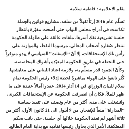
بقلم الاعلامية : فاطمة سلامة
تسلّم عام 2016 إرثاً ثقيلاً من سلفه. مشاريع قوانين بالجملة
تكدّست في أدراج مجلس النواب حتى أضحت مغبّرة بانتظار
جلسة تشريعية تفك أسرها. ملفات عالقة على طاولة الحكومة
تنتظر صُفارة أصحاب المعالي. مرسوما النفط، والموازنة على
رأس تلك الإستحقاقات، إلا أنّ “الإسفلت” السياسي لا يبدو متوفراً
حتى اللحظة في طريق الحكومة المعبّدة بأشواك المحاصصة.
وكأنّ الجمود قدر مسلّم به، ولازمة اعتاد اللبناني على معايشتها.
كُثر تابعوا على الهواء مباشرةً لحظة إدلاء رئيس الحكومة تمام
سلام للبيان الوزراي في 14 آذار 2014. عقدوا آمالاً عتيدة على ما
ظهر للملأ، فكان أن انصرفت الحكومة عن الإستحقاقات الكبرى،
وانشغلت على مدى أكثر من عام ونصف على تنفيذ سياسة
“المداراة” منعاً للإنفجار. من 9 أيلول الى 21 كانون الأول، أكثر من
ثلاثة أشهر لم تعقد الحكومة خلالها أي جلسة، حتى باتت بحكم
المعتكفة. الأمر الذي يحاول رئيسها تفاديه مع بداية العام الطالع.