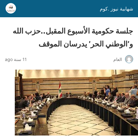
شهابية نيوز .كوم
جلسة حكومية الأسبوع المقبل..حزب الله
و’الوطني الحر’ يدرسان الموقف
العام
11 سنة ago