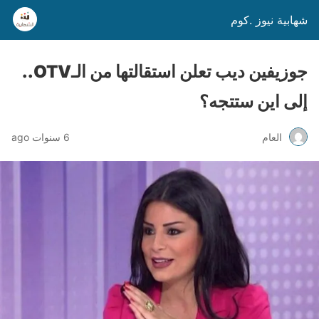
شهابية نيوز .كوم
جوزيفين ديب تعلن استقالتها من الـOTV..
إلى اين ستتجه؟
العام
6 سنوات ago