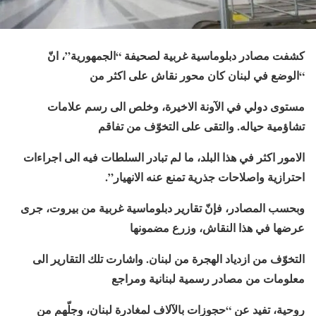
كشفت مصادر دبلوماسية غربية لصحيفة “الجمهورية”، انّ
“الوضع في ​لبنان​ كان محور نقاش على اكثر من
مستوى دولي في الآونة الاخيرة، وخلص الى رسم علامات
تشاؤمية حياله. والتقى على التخوّف من تفاقم
الامور اكثر في هذا البلد، ما لم تبادر السلطات فيه الى اجراءات
احترازية واصلاحات جذرية تمنع عنه الانهيار”.
وبحسب المصادر، فإنّ ​تقارير​ دبلوماسية غربية من ​بيروت​، جرى
عرضها في هذا ​النقاش​، وزرع مضمونها
التخوّف من ازدياد ​الهجرة​ من لبنان. واشارت تلك التقارير الى
معلومات من مصادر رسمية لبنانية ومراجع
روحية، تفيد عن “حجوزات بالآلاف لمغادرة لبنان، وجلّهم من ​