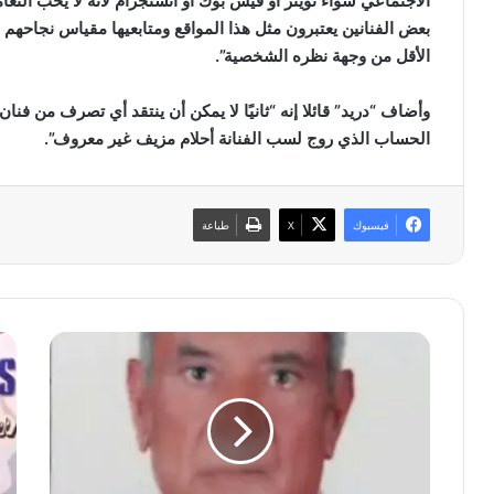
الاجتماعي سواء تويتر أو فيس بوك أو أنستجرام لأنه لا يحب التعا
بعض الفنانين يعتبرون مثل هذا المواقع ومتابعيها مقياس نجاحه
الأقل من وجهة نظره الشخصية”.
وأضاف “دريد” قائلا إنه “ثانيًا لا يمكن أن ينتقد أي تصرف من فنان 
الحساب الذي روج لسب الفنانة أحلام مزيف غير معروف”.
فيسبوك
‫X
طباعة
ا
ب
ل
ا
م
ل
ر
ف
ح
ي
و
د
م
ي