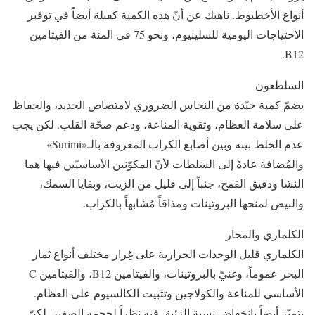
أنواع الأخطبوط. ناهيك عن أنّ هذه الكمية كفيلة أيضاً في توفير
الاحتياجات اليومية للسلينيوم، ونحو 75 في المئة من الفيتامين
B12.
السلطعون
يضمّ كمية جيّدة من النحاس الضروري لامتصاص الحديد، والحفاظ
على سلامة العظام، وتقوية المناعة، ودعم صحّة القلب. لكن يجب
عدم الخلط بينه وبين أصابع الكراب المعروفة بالـ«Surimi»
والمُضافة عادةً إلى السَلطات لأنّ المكوّنين الأساسيّين فيها هما
النشا ودقيق القمح، جنباً إلى قليل من الزيت، وبقايا السمك،
والبيض لمنحها البروتينات ومذاقاً مُشابهاً بالكراب.
الكلماري والمحار
الكلماري قليل الوحدات الحرارية على غِرار مختلف أنواع ثمار
البحر عموماً، وغنيّ بالبروتينات، والفيتامين B12، والفيتامين C
الأساسي للمناعة والكولاجين وتثبيت الكالسيوم على العظام.
يتميّز أيضاً بانخفاض نسبة الزئبق فيه نظراً لحجمه الصغير. لكنّ