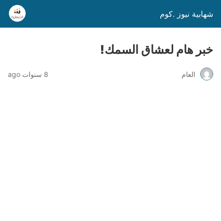
شهابية نيوز .كوم
خبر هام لعشاق السمك!
العام
8 سنوات ago