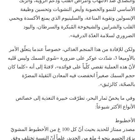
والتصدّي ضدّ الالتهاب وأمراض القلب ودعم الرؤية، والزنك
الأساسي للنمو والخصوبة وأيض النشويات وتحسين وظيفة
الإنسولين وتقوية المناعة، والسلينيوم الذي يمنع الأكسدة ويحمي
القلب والشرايين والشيخوخة المُبكرة والسرطان، واليود
الضروري لسلامة الغدّة الدرقية».
ولكن للإفادة من هذا المنجم الغذائي، خصوصاً عندما يتعلّق الأمر
بالأوميغا 3، شدّدت عوكر على ضرورة «شَوي السمك وليس قَليه
لأنّ هذه العملية تقضي كلّياً على فوائده»، لافتةً إلى أنه «كلما كان
حجم السمك صغيراً انخفضت فيه المعادن الثقيلة المضرّة
بالصحّة، كالزئبق».
وفي ما يخصّ ثمار البحر، تطرّقت خبيرة التغذية إلى خصائص
الأنواع الأكثر شيوعاً:
الأخطبوط
مصدر ممتاز للحديد بحيث أنّ كل 100 غ من الأخطبوط المشويّ
يزوّد الجسم بنحو 4 ملغ من الحديد، علماً أنّ النسبة تختلف وفق