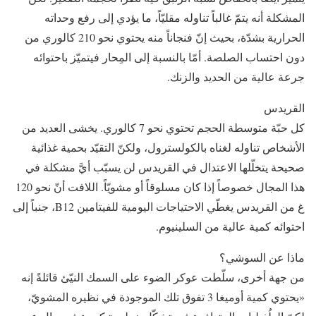
المشكلة أنه يتمّ غالباً تناوله مقليّاً، ما يؤدي إلى رفع وحداته
الحرارية بشدّة، بحيث إنّ فنجاناً منه يحتوي نحو 210 كالوري من
دون احتساب الصلصة. أمّا بالنسبة إلى المِحار فيتميّز باحتوائه
جرعة عالية من الحديد والزنك.
القريدس
كل حبّة متوسطة الحجم تحتوي نحو 7 كالوري. يخشى العديد من
الأشخاص تناوله لغناه بالكولسترول، ولكنّ التقيّد بحمية غذائية
صحيحة يتخلّلها الاعتدال في القريدس لن يسبّب أيَّ مشكلة في
هذا المجال خصوصاً إذا كان مسلوقاً أو مشويّاً. اللافت أنّ نحو 120
غ من القريدس يغطّي الاحتياجات اليومية للفيتامين B12، جنباً إلى
احتوائه كمية عالية من السلينيوم.
ماذا عن السوشي؟
من جهة أخرى، سلّطت عوكر الضوء على السمك النيّئ قائلةً إنه
«يحتوي كمية أوميغا 3 تفوق تلك الموجودة في نظيره المشويّ،