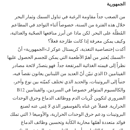
الجمهورية
من الصعب جداً مقاومة الرغبة في تناول السمك وثمار البحر
خلال هذه الفترة من السنة، خصوصاً أثناء التواجد في المطاعم
المُطلّة على البحر. لكن ماذا عن أبرز منافعها الصحّية والغذائية،
وكيف يمكن معرفة إذا كانت طازجة فعلاً؟
أكدت إختصاصية التغذية، كريستال عوكر لـ»الجمهورية» أنّ
«السمك يُعتبر من أهمّ الأطعمة التي يمكن للجسم الحصول عليها
نظراً إلى قيمته الغذائية المرتفعة جداً. فهو يتصدّر لائحة مصادر
الفيتامين D الذي تبيّن أنّ العديد من اللبنانين يعانون نقصاً فيه،
جنباً إلى البروتينات، والحديد الذي تختلف كميّته بين نوع وآخر،
والكالسيوم المتوافر خصوصاً في السردين، والفيتامين B12
الضروري لتكوين كُريات الدم ووظائف الدماغ وحرق الوحدات
الحرارية. فضلاً عن غناه بالفوسفور الذي لا غِنى عنه لصنع
البروتينات ودعم حرق الوحدات الحرارية، والأوميغا 3 التي تملك
فوائد متعددة أهمّها محاربة الكآبة وتحسين وظائف الدماغ