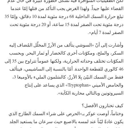
لكنّ الطُفيليات المتوافرة فيه تشكّل خطورة كبيرة في حال عدم
القضاء عليها جيداً. ولهذا الغرض يجب التأكد من قتلها إمّا عندما
تبلغ حرارة السمك الداخلية 68 درجة مئوية لمدة 10 دقائق، وإمّا 35
درجة مئوية تحت الصفر لمدة 15 ساعة، أو 20 درجة مئوية تحت
الصفر لمدة 7 أيام».
وأشارت إلى أنّ «السوشي يتألف من الأرزّ المخلّل المُضاف إليه
السكر، والملح، ومكوّنات أخرى كالخضار أو ثمار البحر. وبحسب
المكوّنات تختلف وحداته الحرارية، ولكنها عموماً تتراوح بين 35 إلى
46 كالوري للقطعة الواحدة. أمّا بالنسبة إلى الساشيمي، فيتألف
فقط من السمك النيّئ بِلا الأرزّ، كالسَلمون المليء بالأوميغا 3،
والحامض الأميني «Tryptophan» الذي يساعد على إنتاج
السيروتونين وبالتالي محاربة الكآبة».
كيف تختارون الأفضل؟
وختاماً، أوصت عوكر بـ»الحرص على شراء السمك الطازج الذي
يكون عادةً ليّناً عند لمسه بالاصبع حيث سرعان ما يستعيد الجلد