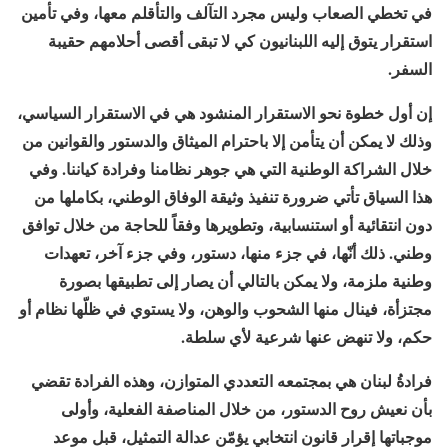
في تخطي الصعاب وليس مجرد التآلف والتأقلم معها، وفي تأمين
استقرار يتوق إليه اللبنانيون كي لا تبقى أقصى أحلامهم حقيبة
السفر.
إن أول خطوة نحو الاستقرار المنشود هي في الاستقرار السياسي،
وذلك لا يمكن أن يتأمن إلا باحترام الميثاق والدستور والقوانين من
خلال الشراكة الوطنية التي هي جوهر نظامنا وفرادة كياننا. وفي
هذا السياق تأتي ضرورة تنفيذ وثيقة الوفاق الوطني، بكاملها من
دون انتقائية أو استنسابية، وتطويرها وفقاً للحاجة من خلال توافق
وطني. ذلك أنّها، في جزء منها، دستور، وفي جزء آخر، تعهدات
وطنية ملزمة، ولا يمكن بالتالي أن يصار إلى تطبيقها بصورة
مجتزأة، فينال منها الشحوب والوهن، ولا يستوي في ظلّها نظام أو
حكم، ولا تنهض عنها شرعية لأي سلطة.
فرادةُ لبنان هي بمجتمعه التعددي المتوازن، وهذه الفرادة تقضي
بأن نعيش روح الدستور، من خلال المناصفة الفعلية، وأولى
موجباتها إقرار قانون انتخابي يؤمّن عدالة التمثيل، قبل موعد