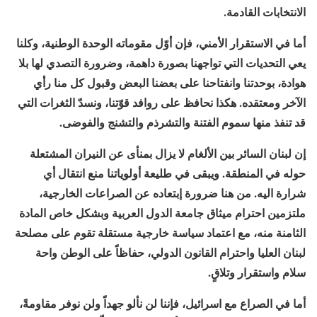
الانتخابات القادمة.
أما في الاستقرار الأمني، فإن أوّل مقوماته الوحدة الوطنية، وكلنا
يعي التحديات التي تواجهنا بصورة داهمة، وضرورة التصدي لها بلا
هوادة، بوحدتنا وانفتاحنا على بعضنا البعض وقبول كل منا رأي
الآخر ومعتقده. هكذا نحافظ على روافد قوّتنا، ونسدّ الثغرات التي
قد تنفذ منها سموم الفتنة والتشرذم والتشنج والفوضى.
إن لبنان السائر بين الألغام لا يزال بمنأى عن النيران المشتعلة
حوله في المنطقة. ويبقى في طليعة أولوياتنا منع انتقال أي
شرارة اليه. من هنا ضرورة إبتعاده عن الصراعات الخارجية،
ملتزمين احترام ميثاق جامعة الدول العربية وبشكل خاص المادة
الثامنة منه، مع اعتماد سياسة خارجية مستقلة تقوم على مصلحة
لبنان العليا واحترام القانون الدولي، حفاظاً على الوطن واحة
سلام واستقرار وتلاقٍ.
أما في الصراع مع اسرائيل، فإننا لن نألو جهداً ولن نوفر مقاومةً،