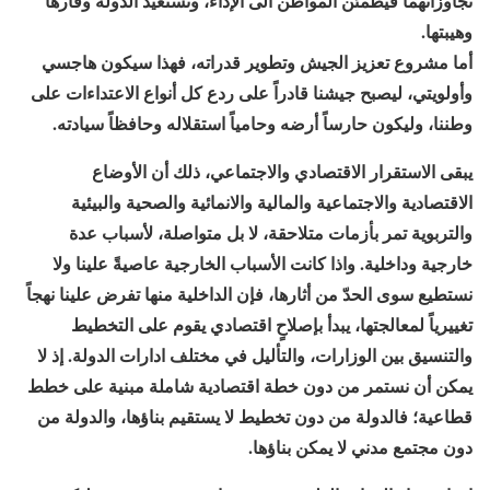
تجاوزاتهما فيطمئن المواطن الى الإداء، وتستعيد الدولة وقارها
وهيبتها.
أما مشروع تعزيز الجيش وتطوير قدراته، فهذا سيكون هاجسي
وأولويتي، ليصبح جيشنا قادراً على ردع كل أنواع الاعتداءات على
وطننا، وليكون حارساً أرضه وحامياً استقلاله وحافظاً سيادته.
يبقى الاستقرار الاقتصادي والاجتماعي، ذلك أن الأوضاع
الاقتصادية والاجتماعية والمالية والانمائية والصحية والبيئية
والتربوية تمر بأزمات متلاحقة، لا بل متواصلة، لأسباب عدة
خارجية وداخلية. واذا كانت الأسباب الخارجية عاصيةً علينا ولا
نستطيع سوى الحدّ من أثارها، فإن الداخلية منها تفرض علينا نهجاً
تغييرياً لمعالجتها، يبدأ بإصلاحٍ اقتصادي يقوم على التخطيط
والتنسيق بين الوزارات، والتأليل في مختلف ادارات الدولة. إذ لا
يمكن أن نستمر من دون خطة اقتصادية شاملة مبنية على خطط
قطاعية؛ فالدولة من دون تخطيط لا يستقيم بناؤها، والدولة من
دون مجتمع مدني لا يمكن بناؤها.