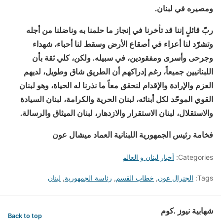
ومصيره في لبنان.
ربّ قائلٍ إننا قد تأخرنا في إنجاز ما حلمنا به وناضلنا من أجله
وتشرّد لنا أعزاء في أصقاع الأرض وسقط لنا أحباء، شهداء
وجرحى وأسرى ومفقودين، في سبيله. ولكن، كلي ثقة بأن
اللبنانيين جميعاً، رغم إدراكهم أن الطريق شاق وطويل، لديهم
العزم والإرادة والإقدام لنحقق معاً ما نذرنا له الحياة، وهو لبنان
القوي الموحّد لكل أبنائه، لبنان الحرية والكرامة، لبنان السيادة
والاستقلال، لبنان الاستقرار والازدهار، لبنان الميثاق والرسالة.
فخامة رئيس الجمهورية اللبنانية العماد ميشال عون
Categories:
أخبار لبنان و العالم
Tags:
الجنرال عون
,
خطاب القسم
,
رئاسة الجمهورية
,
لبنان
شهابية نيوز .كوم
Back to top