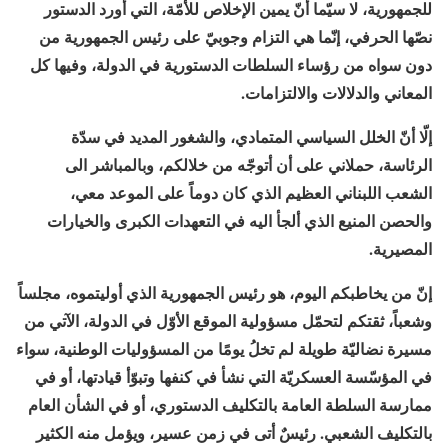
للجمهورية، لا سيّما أنّ يمين الإخلاص للأمّة، التي أورد الدستور
نصّها الحرفي، إنّما هي التزام وجوبيّ على رئيس الجمهورية من
دون سواه من رؤساء السلطات الدستورية في الدولة، وفيها كل
المعاني والدلالات والالتزامات.
إلّا أنّ الخلل السياسي المتمادي، والشغور المديد في سدّة
الرئاسة، حملاني على أن أتوجّه من خلالكم، وبالمباشر الى
الشعب اللبناني العظيم الذي كان دوماً على الموعد معي،
والحصن المنيع الذي ألجأ اليه في التعهدات الكبرى والخيارات
المصيرية.
إنّ من يخاطبكم اليوم، هو رئيس الجمهورية الذي أوليتموه، مجلساً
وشعباً، ثقتكم لتحمّل مسؤولية الموقع الأوّل في الدولة، الآتي من
مسيرة نضاليّة طويلة لم تخلُ يومًا من المسؤوليات الوطنية، سواء
في المؤسّسة العسكريّة التي نشأ في كنفها وتبوّأ قيادتها، أو في
ممارسة السلطة العامة بالتكليف الدستوري، أو في الشأن العام
بالتكليف الشعبي. رئيسٌ أتى في زمن عسير، ويؤمل منه الكثير