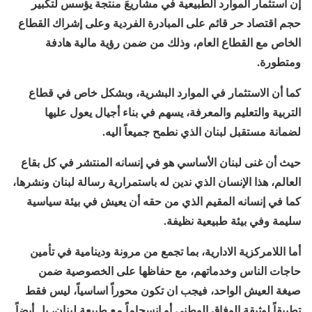
إن استثمار الموارد الطبيعية في مشاريعَ منتجة يؤسس لتكبير
حجم اقتصاد حر قائم على المبادرة الفردية وعلى إشراك القطاع
الخاص مع القطاع العام، وذلك من ضمن رؤية مالية هادفة
ومتطورة.
كما أن الاستثمار في الموارد البشرية، وبشكل خاص في قطاع
التربية والتعليم والمعرفة، يسهم في بناء أجيال يعول عليها
لضمانة مستقبل لبنان الذي نطمح جميعاً اليه.
حيث أن غنى لبنان الأساسي هو في إنسانه المنتشر في كل بقاع
العالم، هذا الإنسان الذي ندين له باستمرارية رسالة لبنان ونشرها،
كما في إنسانه المقيم الذي من حقه أن يعيش في بيئة سياسية
سليمة وفي بيئة طبيعية نظيفة.
أما اللامركزية الادارية، بما تجمع من مرونة ودينامية في تأمين
حاجات الناس وخدماتهم، مع حفاظها على الخصوصية ضمن
صيغة العيش الواحد، فيجب ان تكون محوراً اساسياً، ليس فقط
تطبيقاً لوثيقة الوفاق الوطني أو انسجاماً مع طبيعة لبنان، بل أيضاً