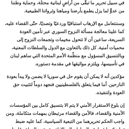
في سبيل تحرير ما تبقّى من أراضٍ لبنانية محتلّة، وحماية وطننا
من عدوٍّ لما يزل يطمع بأرضنا ومياهنا وثرواتنا الطبيعية.
وسننتعامل مع الإرهاب استباقيًا وردعيًا وتصديًا، حتّى القضاء عليه،
كما علينا معالجة مسألة النزوح السوري عبر تأمين العودة
السريعة، ساعين أن لا تتحول مخيمات وتجمعات النزوح إلى
محميات أمنية. كل ذلك بالتعاون مع الدول والسلطات المعنية،
وبالتنسيق المسؤول مع منظّمة الأمم المتحدة التي ساهم لبنان
في تأسيسها، ويلتزم مواثيقها في مقدمة دستوره.
مؤكدين أنه لا يمكن أن يقوم حل في سوريا لا يضمن ولا يبدأ بعودة
النازحين. أما فيما يتعلق بالفلسطينيين فنجهد دوماً لتثبيت حق
العودة ولتنفيذه.
إن بلوغ الاستقرار الأمني لا يتم الا بتنسيق كامل بين المؤسسات
الأمنية والقضاء، فالأمن والقضاء مرتبطان بمهمات متكاملة، ومن
واجب الحكم تحريرهما من التبعية السياسية، كما عليه ضبط