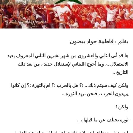
بقلم : فاطمة جواد بيضون
ها قد أتى الثاني والعشرون من شهر تشرين الثاني المعروف بعيد
الاستقلال ..، وما أحوج اللبناني لإستقلال جديد ، من بعد ذلك
التاريخ ..
ولكن كيف سيتم ذلك .. !؟ هل بالحرب !؟ ام بالثورة !؟ إن كانوا
يريدون الحرب ، فنحن نريد الثورة ..
ولكن ؛
ثورة تختلف عن ما قبلها ، ..
ليست ثورة تظاهرات ولا سفك دماء ، إنما ثورة لتوعية العقول