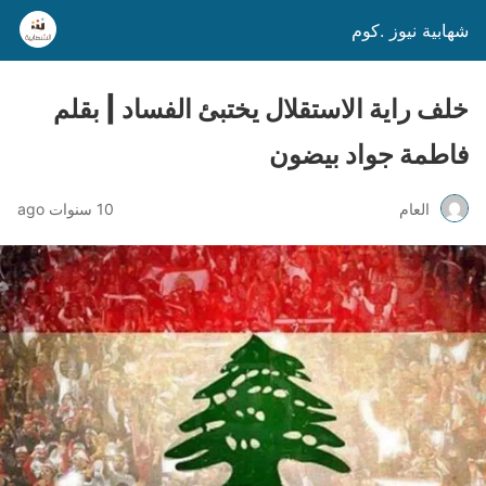
شهابية نيوز .كوم
خلف راية الاستقلال يختبئ الفساد | بقلم
فاطمة جواد بيضون
العام
10 سنوات ago