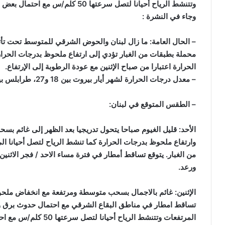
وتتنشط الرياح أحيانا لتصل سرعتها 50 كلم/س مع احتمال بعض الغبار في الاجواء.
وجاء في النشرة :
– الحال العامة: ما زال لبنان والحوض الشرقي للمتوسط تحت تأثي
محملة بطبقات من الغبار تؤدي إلى ارتفاع ملحوظ بدرجات الحر
الحرارة اعتبارا من صباح الإثنين مع عودة الرطوبة إلى الإرتفاع.
– معدل درجات الحرارة لشهر أيار بيروت بين 18 و27، طرابلس بين 15 و25، وزحلة بين 13 و27 درجة.
– الطقس المتوقع في لبنان:
الأحد: قليل الغيوم صباحا يتحول تدريجيا بعد الظهر إلى غائم 
من الغبار. يتوقع تساقط أمطار في فترة مساء الاحد / فجر الاث
ورعد.
الإثنين: غائم بالاجمال بسحب متوسطة ومرتفعة مع انخفاض ملحوظ
تساقط امطار في مناطق البقاع الشرقي مع احتمال حدوث برق و 
المرتفعات وتتنشط الرياح أحيانا لتصل سرعتها 50 كلم/س مع احتمال بعض الغبار في الاجواء.