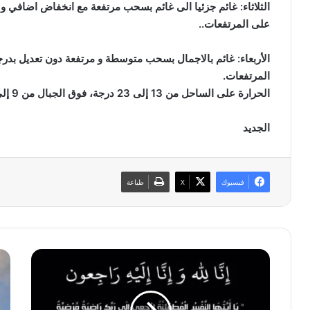
الثلاثاء: غائم جزئيا الى غائم بسحب مرتفعة مع انخفاض اضافي 
على المرتفعات..
الأربعاء: غائم بالاجمال بسحب متوسطة و مرتفعة دون تعديل بدر
المرتفعات.
الحرارة على الساحل من 13 إلى 23 درجة، فوق الجبال من 9 إلى 20 درجة، في الداخل من 11 إلى 23 درجة.
الجديد
فيسبوك
‫X
طباعة
ي
ط
و
ق
س
س
ف
ر