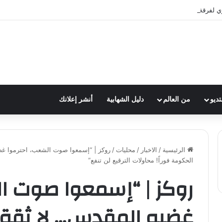
ي لفرقة الكشافة في فوج الامام الصادق (ع)
تديو
من العالم
دليل الشهابية
أنشر إعلانك
الرئيسية
/
الاخبار
/
محليات
/
روكز | “إسمعوا صوت الشعب، احترموا غض
الحكومة فوراً! محاولات الترقيع لن تنفع”
روكز | “إسمعوا صوت ال
غضبه المقدس… لا ثقة