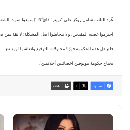
غّرد النائب شامل روكز على “تويتر” قائ ًلا: “إسمعوا صوت الشعب
احترموا غضبه المقدس، ولا تتجاهلوا اصل المشكلة: لا ثقة بمن في
فلترحل هذه الحكومة فورًا! محاولات الترقيع وانعاشها لن تنفع…
نحتاج حكومة موثوقين اخصائيين أخلاقيين”.
فيسبوك
‫X
طباعة
ه
ج
ي
ن
ف
ب