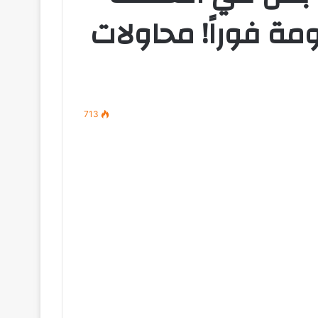
مة فوراً! محاولات
713