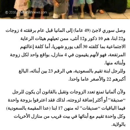
وصل سوري لاجئ (49 عاما) إلى المانيا قبل عام برفقته 4 زوجات
و22 ابنا، هم 10 ذكور و12 أنثى، ممن تعيلهم هيئات الرعاية
الاجتماعية بما كلفته 30 ألف يورو شهريا، أما كلفة إعالتهم
المرتفعة، فهو لأنهم يقيمون في 4 منازل، بواقع واحد لكل زوجة
وأبنائه منها.
وللرجل ابنة تقيم بالسعودية، هي الرقم 23 بين أبنائه، البالغ
أكبرهم 22 والأصغر عاما واحدا.
ولأن ألمانيا تمنع تعدد الزوجات وتقبل بالقانون أن يكون للرجل
“صديقة” أو أكثر إضافة لزوجته، لذلك فقد اعترفوا بزوجة واحدة
فيما الباقيات “صديقات” له منهن 17 ابنا (عدا المقيمة بالسعودية)
وكل واحدة تقيم مع أبنائها في بيت قريب من منازل الأخريات
بالولاية.