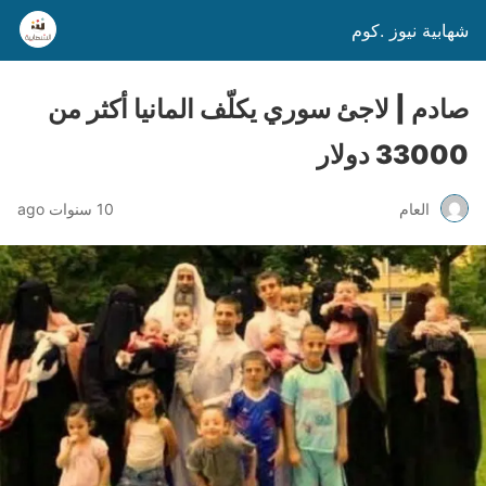
شهابية نيوز .كوم
صادم | لاجئ سوري يكلّف المانيا أكثر من
33000 دولار
العام
10 سنوات ago