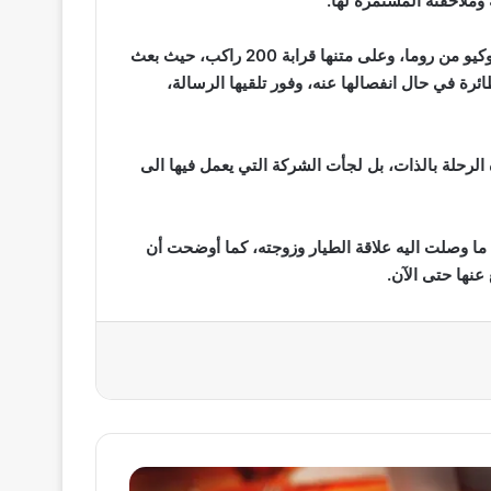
وملاحقته المستمرة لها.
الطائرة التي هدد باسقاطها كانت على وشك الاقلاع في اتجاه طوكيو من روما، وعلى متنها قرابة 200 راكب، حيث بعث
رة في حال انفصالها عنه، وفور تلقيها الرسالة،
 الرحلة بالذات، بل لجأت الشركة التي يعمل فيها الى
 وصلت اليه علاقة الطيار وزوجته، كما أوضحت أن
عنها حتى الآن.