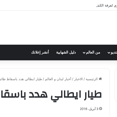
ري لفرقة الكشافة في فوج الامام الصادق (ع)
تديو
من العالم
دليل الشهابية
أنشر إعلانك
الرئيسية
/
الاخبار
/
أخبار لبنان و العالم
/
طيار ايطالي هدد باسقاط طائر
طيار ايطالي هدد باسقاط
3 أبريل، 2016