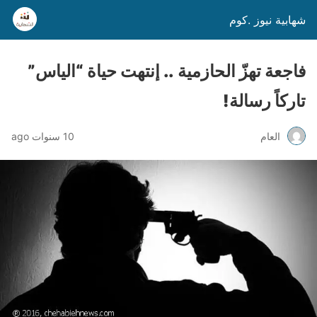
شهابية نيوز .كوم
فاجعة تهزّ الحازمية .. إنتهت حياة “الياس”
تاركاً رسالة!
العام
10 سنوات ago