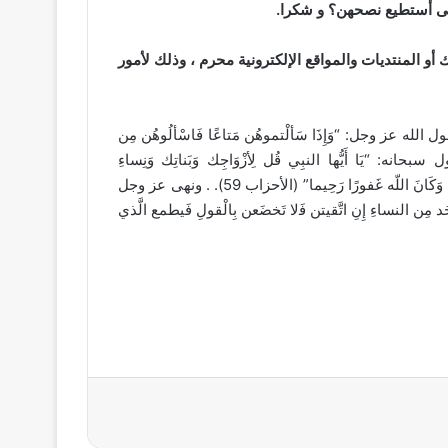
ﻰ ﺃﺳﺘﻄﻴﻊ ﻧﺼﺤﻬﻦ؟ ﻭ ﺷﻜﺮﺍ.
ﺃﻭ ﺍﻟﻤﻨﺘﺪﻳﺎﺕ ﻭﺍﻟﻤﻮﺍﻗﻊ ﺍﻹﻟﻜﺘﺮﻭﻧﻴﺔ ﻣﺤﺮﻡ ، ﻭﺫﻟﻚ ﻷﻣﻮﺭ
 ﻋﺰ ﻭﺟﻞ: “ﻭَﺇِﺫَﺍ ﺳَﺄﻟْﺘﻤﻮﻫُﻦ ﻣَﺘﺎﻋًﺎ ﻓَﺎﺳْﺄﻟُﻮﻫُﻦ ﻣِﻦ
ﺫَﻟِﻜﻢ ﺃَﻃْﻬﺮ ﻟِﻘﻠﻮﺑِﻜﻢ ﻭَﻗُﻠﻮﺑِﻬِﻦ” (الأحزاب 53). ويقوﻝ ﺳﺒﺤﺎﻧﻪ: “ﻳَﺎ ﺃَﻳُّﻬﺎ ﺍﻟﻨﺒِﻲ ﻗُﻞ ﻟِﺄﺯْﻭَﺍﺟِﻚ ﻭَﺑَﻨﺎﺗِﻚ ﻭَﻧِﺴﺎﺀِ
ﺍﻟْﻤُﺆﻣِﻨﻴﻦ ﻳُﺪﻧِﻴﻦ ﻋَﻠﻴﻬﻦ ﻣِﻦ ﺟَﻠﺎﺑِﻴﺒﻬﻦ ﺫَﻟِﻚ ﺃَﺩْﻧَﻰ ﺃَﻥْ ﻳُﻌﺮﻓْﻦ فلا ﻳُﺆﺫَﻳْﻦ ﻭَﻛَﺎﻥَ ﺍﻟﻠّﻪ ﻏَﻔﻮﺭًﺍ ﺭَﺣِﻴﻤﺎ” (ﺍﻷﺣﺰﺍﺏ 59). . ﻭﻧﻬﻰ ﻋﺰ ﻭﺟﻞ
 ﺍﻟﻨﺴﺎﺀِ ﺇِﻥِ ﺍﺗَّﻘﻴﺘﻦ ﻓَلا ﺗَﺨﻀَﻌﻦ ﺑِﺎﻟْﻘﻮﻝِ ﻓَﻴﻄﻤﻊ ﺍﻟَّﺬﻱ