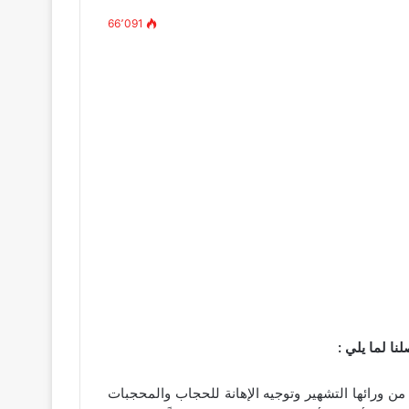
66٬091
ا لما يلي :
ن ورائها التشهير وتوجيه الإهانة للحجاب والمحجبات