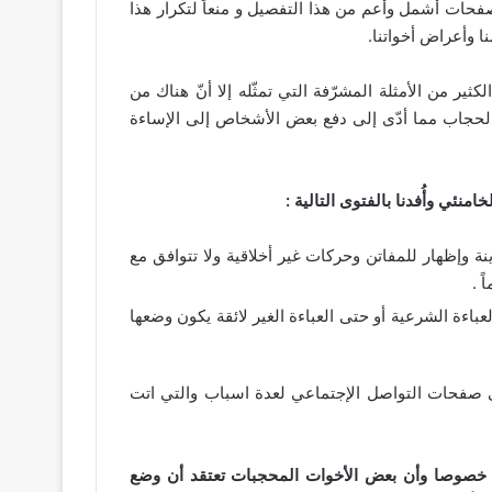
ات أشمل وأعم من هذا التفصيل و منعاً لتكرار هذا
ا وأعراض أخواتنا.
ر من الأمثلة المشرّفة التي تمثّله إلا أنّ هناك من
لحجاب مما أدّى إلى دفع بعض الأشخاص إلى الإساءة
نئي وأُفدنا بالفتوى التالية :
نة وإظهار للمفاتن وحركات غير أخلاقية ولا تتوافق مع
 .
باءة الشرعية أو حتى العباءة الغير لائقة يكون وضعها
 صفحات التواصل الإجتماعي لعدة اسباب والتي اتت
، ﺧﺼﻮﺻﺎ ﻭﺃﻥ ﺑﻌﺾ ﺍﻷﺧﻮﺍﺕ ﺍﻟﻤﺤﺠﺒﺎﺕ ﺗﻌﺘﻘﺪ ﺃﻥ ﻭﺿﻊ