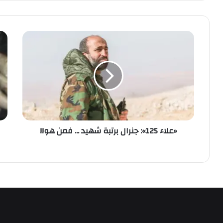
«
ب
ع
ا
ل
ل
ا
ف
ء
ي
1
د
2
ي
5
و
|
»
«علاء 125»: جنرال برتبة شهيد ... فمن هو!!
:
ه
ج
ك
ن
ذ
ر
ا
ا
ف
ل
ع
ب
ل
ر
ط
ت
ب