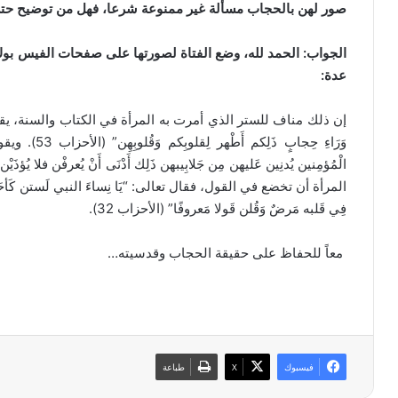
ﺻﻮﺭ ﻟﻬﻦ ﺑﺎﻟﺤﺠﺎﺏ ﻣﺴﺄﻟﺔ ﻏﻴﺮ ﻣﻤﻨﻮﻋﺔ ﺷﺮﻋﺎ، ﻓﻬﻞ ﻣﻦ ﺗﻮﺿﻴﺢ ﺣﺘ
ﺍﻟﺠﻮﺍﺏ: ﺍﻟﺤﻤﺪ ﻟﻠﻪ، ﻭﺿﻊ ﺍﻟﻔﺘﺎﺓ ﻟﺼﻮﺭﺗﻬﺎ ﻋﻠﻰ ﺻﻔﺤﺎﺕ ﺍﻟﻔﻴﺲ ﺑﻮﻙ 
ﻋﺪﺓ:
إﻥ ﺫﻟﻚ ﻣﻨﺎﻑ ﻟﻠﺴﺘﺮ ﺍﻟﺬﻱ ﺃﻣﺮﺕ ﺑﻪ ﺍﻟﻤﺮﺃﺓ ﻓﻲ ﺍﻟﻜﺘﺎﺏ ﻭﺍﻟﺴﻨﺔ، يقول ﺍﻟﻠﻪ
ﻭَﺭَﺍﺀِ ﺣِﺠﺎﺏٍ 
ﺍﻟﻤﺮﺃﺓ ﺃﻥ ﺗﺨﻀﻊ ﻓﻲ ﺍﻟﻘﻮﻝ، ﻓﻘﺎﻝ ﺗﻌﺎﻟﻰ: “ﻳَﺎ ﻧِﺴﺎﺀَ ﺍﻟﻨﺒﻲ ﻟَﺴﺘﻦ ﻛَﺄﺣَﺪ ﻣِﻦ
ﻓِﻲ ﻗَﻠﺒﻪ ﻣَﺮﺽٌ ﻭَﻗُﻠﻦ ﻗَﻮلا ﻣَﻌﺮﻭﻓًﺎ” (الأحزاب 32).
معاً للحفاظ على حقيقة الحجاب وقدسيته…
فيسبوك
‫X
طباعة