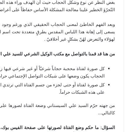
بغض النظر عن نوع وشكل الحجاب حيث أن الهدف وراء هذه الصفح
التّجرّؤ الخطير علينا معالجة المشكلة الأساس حفاظاً على أعراضن
وبعد الفهم الخاطئ لمعنى الحجاب الحقيقي الذي ورغم وجود الكثي
يسعى إلى إهانة هذا اللباس المقدس بطرقٍ متعددة تحت اسم ا
لهؤلاء والتعرض لهُنّ بشكلٍ غير أخلاقيّ .
من هنا قد قمنا بالتواصل مع مكتب الوكيل الشرعي للسيد علي الخام
كل صورة لفتاة محجبة حجاباً شرعيّاً أو غير شرعي فيها زي
الحجاب يكون وضعها على شبكات التواصل الإجتماعي حراماً
كل صورة لفتاة أو حتى لجزء من جسم الفتاة التي ترتدي الع
على هذه الشبكات حراماً.
من جهته حرّم السيد علي السيستاني وضعة الفتاة لصورها على
كالتالي…
ﺍﻟﺴﺆﺍﻝ: ﻣﺎ ﺣﻜﻢ ﻭﺿﻊ ﺍﻟﻔﺘﺎﺓ ﻟﺼﻮﺭﺗﻬﺎ ﻋﻠﻰ ﺻﻔﺤﺔ ﺍﻟﻔﻴﺲ ﺑﻮﻙ