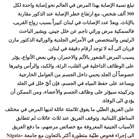
تبلغ نسبة الإصابة بهذا المرض في العالم نحو إصابة واحدة لكل
300 ألف شخص، مع ارتفاع خطر الإصابة عند الذكور مقارنة
بالإناث. ويعدّ عدد الإصابات في لبنان كبيراً بسبب زواج القربى،
فالسمكية مرض وراثي ناجم عن خلل جيني. ويشير الباحث
الرئيس والمتخصص في الأمراض الجلدية والوراثية الدكتور مازن
قربان الى أنه لا توجد أرقام دقيقة في لبنان.
يسبب المرض الشعور بالألم والاحمرار، وفي بعض الأنواع، يؤثر
على الوظائف الداخلية في القلب، الرئة، والكبد، والرأس وغيرها
خصوصاً أن الجلد يحمي داخل الجسم من العوامل الخارجية
ويساعد على حفظ المياه في الجسم، فإن أيّ خلل في الجلد
وتركيبته سيؤثر على وظائف الجسم والأعضاء، ومن الممكن أن
يؤدي الى الوفاة.
عاين الفريق الطبّي ما يفوق ثلاثمئة عائلة لديها المرض في مختلف
المناطق اللبنانية. وتوقف الفريق عند ثلاث عائلات لم تتطابق
الأسباب الجينية المعروفة مع خصائص مرضهم، ما دفع الفريق
الى إجراء فحوص طبّية متطورة أكثر بالتعاون مع جامعة Nigata»