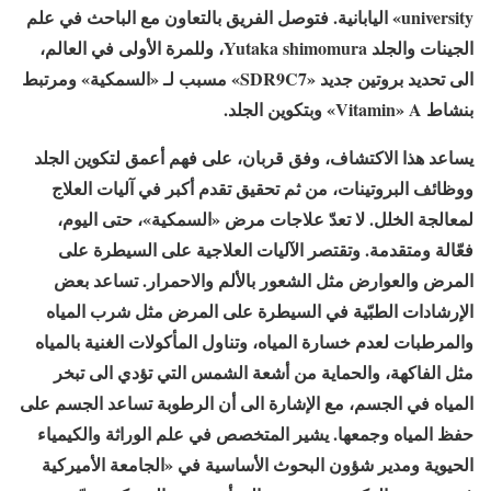
university» اليابانية. فتوصل الفريق بالتعاون مع الباحث في علم
الجينات والجلد Yutaka shimomura، وللمرة الأولى في العالم،
الى تحديد بروتين جديد «SDR9C7» مسبب لـ «السمكية» ومرتبط
بنشاط Vitamin» A» وبتكوين الجلد.
يساعد هذا الاكتشاف، وفق قربان، على فهم أعمق لتكوين الجلد
ووظائف البروتينات، من ثم تحقيق تقدم أكبر في آليات العلاج
لمعالجة الخلل. لا تعدّ علاجات مرض «السمكية»، حتى اليوم،
فعّالة ومتقدمة. وتقتصر الآليات العلاجية على السيطرة على
المرض والعوارض مثل الشعور بالألم والاحمرار. تساعد بعض
الإرشادات الطبّية في السيطرة على المرض مثل شرب المياه
والمرطبات لعدم خسارة المياه، وتناول المأكولات الغنية بالمياه
مثل الفاكهة، والحماية من أشعة الشمس التي تؤدي الى تبخر
المياه في الجسم، مع الإشارة الى أن الرطوبة تساعد الجسم على
حفظ المياه وجمعها. يشير المتخصص في علم الوراثة والكيمياء
الحيوية ومدير شؤون البحوث الأساسية في «الجامعة الأميركية