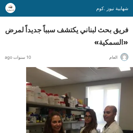
شهابية نيوز .كوم
فريق بحث لبناني يكتشف سبباً جديداً لمرض
«السمكية»
العام
10 سنوات ago