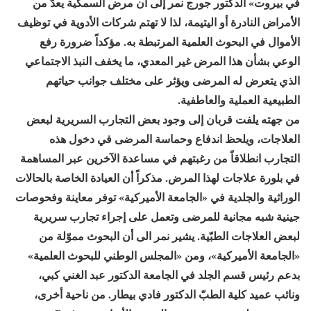
في بيروت» الدكتور جورج نمر إلى أن مرض السمكية يعدّ من
الأمراض النادرة أو اليتيمة، لذا لا تهتم شركات الأدوية في توظيف
الأموال في البحوث العلمية المرتبطة به. مؤكداً ضرورة رفع
الوعي بشأن هذا المرض غير المعدي، ما يخفف النبذ الاجتماعي
الذي يتعرض له المرضى ويؤثر على مختلف جوانب حياتهم
الطبيعية العملية والعاطفية.
من جهته يلفت قربان إلى وجود بعض التجارب السريرية لبعض
العلاجات، ويلحظ اندفاع وحماسة المرضى في دخول هذه
التجارب انطلاقاً من رغبتهم في مساعدة الآخرين عبر المساهمة
في بلورة علاجات لهذا المرض. مذكراً أن العيادة الخاصة بالحالات
الوراثية والجلدية في «الجامعة الأميركية» توفر معاينة وفحوصات
جينية شبه مجانية للمرضى وتعمل على إجراء تجارب سريرية
لبعض العلاجات الطبّية. يشير نمر الى أن البحوث مموّلة من
«الجامعة الأميركية»، ومن «المجلس الوطني للبحوث العلمية»
بدعم رئيس قسم الجلد في الجامعة الدكتور عبد الغني كبي،
ونائب عميد كلية الطبّ الدكتور فادي بيطار. من ناحية أخرى،