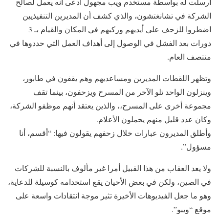
أرسلت له بواسطة مستخدم ويب مجهول ادعى أنه يعمل لصالح
الشركة في تشانغتشون، والذي كشف أن المديرين التنفيذيين
اضطروا للزحف على أيديهم وركبهم في المكان والقيام بـ 3
دورات بعد الفشل في الوصول إلى أهداف العمل التي حددوها في
منتصف العام.
وتظهر اللقطات المديرين ومساعديهم وهم يقفون في طابور،
وينزلون الواحد تلو الآخر من المسرح ويزحفون، بينما تقف
مجموعة أخرى على المسرح،، والذين يعتقد أنهم موظفو الشركة،
وكان عدد قليل منهم يحملون الأعلام.
وأطلق المديرون عبارات خلال زحفهم يقولون فيها: “أقسم، أنا
مسؤول”.
ولا يعد العقاب من هذا القبيل أمرا غير مألوف بالنسبة للشركات
في الصين، ولكن في بعض الأحيان يقع استخدامه كوسيلة للدعاية،
وهو ما جعل الفيديوهات الأخيرة تثير موجة انتقادات واسعة على
موقع “ويبو”.