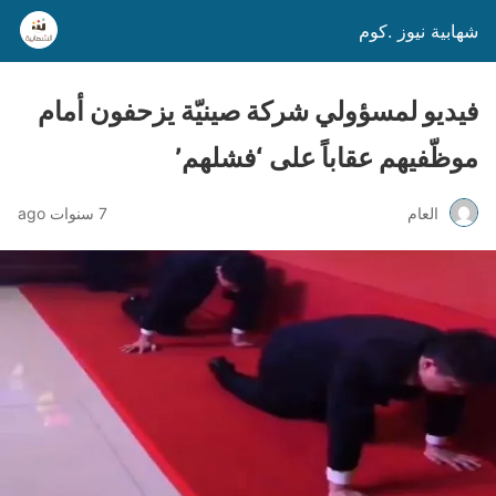
شهابية نيوز .كوم
فيديو لمسؤولي شركة صينيّة يزحفون أمام
موظّفيهم عقاباً على ‘فشلهم’
العام
7 سنوات ago