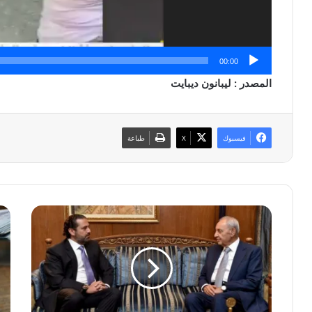
00:00
المصدر : ليبانون ديبايت
فيسبوك
‫X
طباعة
ب
د
ر
و
ي
ل
ا
ا
د
ر
ا
ا
ر
ل