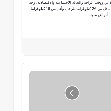
ي ووقت الراحة والحالة الاجتماعية والاقتصادية، وجد
الباحثون أن ضعف العضلات، الذي يُعرف بأنه مقياس قوة القبضة بأقل من 26 كيلوغراما للرجال وأقل من 16 كيلوغراما
 بأمراض معينة.