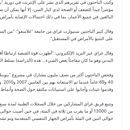
وكتب الباحثون في تقريرهم الذي نشر على الإنترنت في دورية “ب
مؤشراً جيداً للضعف أو الصحة لدى كبار السن، إلا أنها يمكن أن ت
البالغين في جميع الأعمار، بما في ذلك احتمالات الإصابة بأمراض
وقال كبير الباحثين ستيوارت غراي من جامعة “غلاسغو”: “من ال
على التنبؤ بالأمراض في المستقبل”.
وقال غراي عبر البريد الإلكتروني: “أظهرت قوة القبضة ارتباطا
البدني وهو ما كان مفاجئاً بعض الشيء… هذه (الدراسة) تسلط ا
وفحص الباحثون أكثر من نصف مليون مشارك في مشروع “بيوبنك” ا
40 و
وقدموا عينات وأجابوا على استبيانات مكثفة حول الصحة وأنماط 
وتتبع فريق غراي المشاركين من خلال السجلات الطبية لمدة سب
من 13000 أو ما يقرب من ثلاثة في المئة، في حين أصيب ح
حوالى اثنين في المئة بأمراض الجهاز التنفسي المتقدمة وتم ت