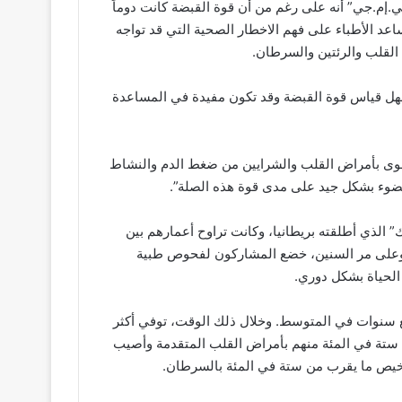
ي.إم.جي” أنه على رغم من أن قوة القبضة كانت دوماً
ساعد الأطباء على فهم الاخطار الصحية التي قد تواجه
 القلب والرئتين والسرطان.
سهل قياس قوة القبضة وقد تكون مفيدة في المساعدة
 أقوى بأمراض القلب والشرايين من ضغط الدم والنشاط
لضوء بشكل جيد على مدى قوة هذه الصلة”.
لذي أطلقته بريطانيا، وكانت تراوح أعمارهم بين
69 عاماً عندما تم الاستعانة بهم بين العامين 2007 و2010. وعلى مر السنين، خضع المشاركون لفحوص طبية
الحياة بشكل دوري.
ع سنوات في المتوسط. وخلال ذلك الوقت، توفي أكثر
والى ستة في المئة منهم بأمراض القلب المتقدمة وأصيب
شخيص ما يقرب من ستة في المئة بالسرطان.