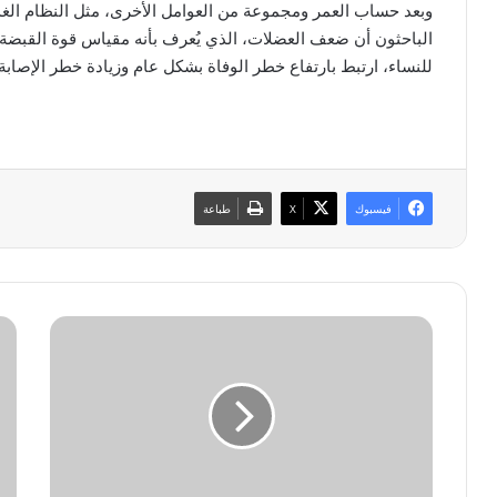
وبعد حساب العمر ومجموعة من العوامل الأخرى، مثل النظام الغذائ
للنساء، ارتبط بارتفاع خطر الوفاة بشكل عام وزيادة خطر الإصابة
فيسبوك
‫X
طباعة
ا
ك
ل
ش
ط
ف
ل
ط
ا
ب
ق
ي
ع
ي
ب
ن