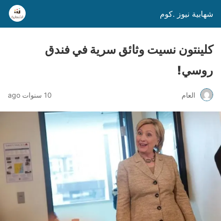
شهابية نيوز .كوم
كلينتون نسيت وثائق سرية في فندق
روسي!
العام
10 سنوات ago