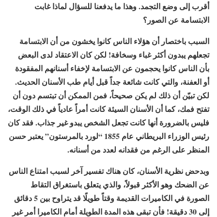
أقرب إلى وضع التجمد. وهذا ما يدفعنا للسؤال لماذا غابت
الابتسامة عن الصور؟
السبب باختصار أن هؤلاء الناس كانوا يخشون من أن الابتسامة
تجعلهم يبدون أكثر غباء وسخافة! لكن كان الاعتقاد لدى البعض
بأن الناس كانوا يحجمون عن الابتسامة لإخفاء أسنانهم المفقودة
أو العفنة، والتي كانت شائعة جداً قبل أيام طب الأسنان الحديث.
لكن تبيّن أن ذلك لم يكن صحيحاً، فمن الممكن أن تبتسم دون أن
تفتح فمك، كما أن الأسنان السيئة كانت أمراً عادياً في ذلك الوقت،
فليس بالضرورة أنها كانت تجعل الشخص يبدو غير جذاب. فقد كان
رئيس الوزراء البريطاني عام 1855 “لورد بالمرستون” يعتبر حسن
المنظر على الرغم من فقدانه لعدد من أسنانه.
وبدحض نظرية الأسنان، كان هناك تفسير آخر لسبب امتناع الناس
عن الضحك وهو الأكثر قبولاً، والذي يتعلق باستغراق التقاط
الصورة في الكاميرات القديمة وقتاً طويلًا قد يتراوح بين 5 دقائق
إلى 30 دقيقة! فأن تبقى هذه المدة الطويلة أمام الكاميرا أمر غير