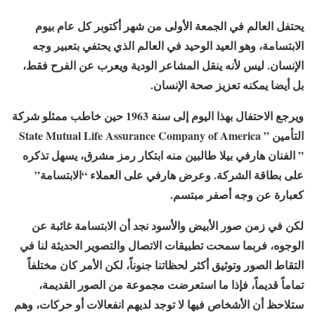
يحتفل العالم في الجمعة الأولى من شهر أكتوبر كل عام بيوم
الابتسامة، وهو العيد الوحيد في العالم الذي يحتفي بتعبير وجه
الإنسان. ليس لأنه ينقل المشاعر الودية ويعرب عن الفرح فقط،
بل أيضا يمكنه تعزيز صحة الإنسان.
ويرجع الاحتفال بهذا اليوم إلى سنة 1963 حين خاطب ممثلو شركة
التأمين ” State Mutual Life Assurance Company of America
” الفنان هارفي بيلا طالبين منه ابتكار رمز مشرق، يسهل تذكره
على بطاقة الشركة. وعرض هارفي على العملاء “الابتسامة”
كعبارة عن وجه أصفر مبتسم.
لكن في زمن صور الأبيض والأسود نجد أن الابتسامة غائبة عن
الوجوه، فربما سمحت تطبيقات الاتصال والتصوير الحديثة لنا في
التقاط الصور وتوثيق أكثر لحظاتنا جنوناً، لكن الأمر كان مختلفاً
تماماً قديماً، فإذا ما استعرضت مجموعة من الصور القديمة،
ستلاحظ أن الأشخاص فيها لا توجد لديهم انفعالات أو حركات، وهم