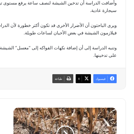
وأضافت الدراسة أن تدخين الشيشة لنصف ساعة يرفع مستوى تيبس
سيجارة عادية.
ويرى الباحثون أن الأضرار الأخرى قد تكون أكثر خطورة لأن الد
فيلازمون الشيشة في بعض الأحيان لساعات طويلة.
وتنبه الدراسة إلى أن إضافة نكهات الفواكه إلى “معسل” الشيشة 
على تدخينها.
فيسبوك
‫X
طباعة
ع
ق
ل
رّ
م
ب
ا
ت