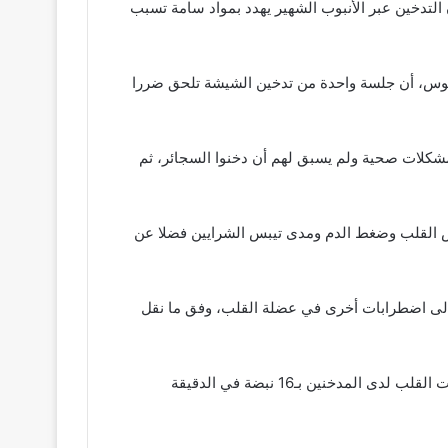
تدخين عبر الأنبوب الشهير يهدد بمواد سامة تسبب
لوس، أن جلسة واحدة من تدخين الشيشة تلحق ضررا
غا لا يعانون من أي مشكلات صحية ولم يسبق لهم أن دخنوا السجائر، ثم
بض القلب وضغط الدم ومدى تيبس الشرايين فضلا عن
 إلى اضطرابات أخرى في عضلة القلب، وفق ما نقل
ووجد الباحثون أنه بعد 30 دقيقة من تدخين الشيشة ارتفعت نبضات القلب لدى المدخنين بـ16 نبضة في الدقيقة