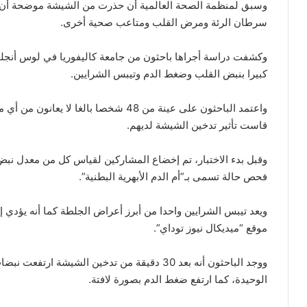
وسبق لمنظمة الصحة العالمية أن حذرت من الشيشة موضحة أن ال
سرطان الرئة ومرض القلب ومتاعب صحية أخرى.
وكشفت دراسة أجراها باحثون من جامعة كاليفوريا في لوس أنج
كبيرا بنبض القلب وضغط الدم وتيبس الشرايين.
واعتمد الباحثون على عينة من 48 شخصا بال
قاست تأثير تدخين الشيشة لديهم.
وقبل بدء الاختبار، تم إخضاع المشاركين لقياس كل من معدل ن
فحص حالة تسمى بـ”أم الدم الأبهرية البطنية”.
ويعد تيبس الشرايين واحدا من أبرز أعراض الجلطة كما أنه يؤدي
موقع “ميديكال نيوز توداي”.
الوحيدة، كما ارتفع ضغط الدم بصورة لافتة.