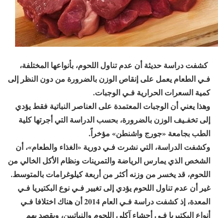
كشفت دراسة حديثة أن عدم تناول اللحوم، بأنواعها المختلفة،
فـي الطعام يعمل على إنقاص الوزن بالضرورة من دون النظر إلى
كمية السعرات الحرارية فـي الوجبات.
وهذا يعني أن الوجبات المعتمدة على العناصر النباتية فقط يؤدي
إلى تخفـيف الوزن بالضرورة، بحسب الدراسة التي أجرتها كلية
الطب بجامعة «جورج واشنطن» مؤخراً.
وكشفت الدراسة، التي نشرت فـي دورية «الغذاء والطعام»، أن
الشخص الذي يمارس الرياضة والتمرينات ونظام الأكل الخالي من
اللحوم، قد يخسر من وزنه أكثر من أربعة كيلوغرامات بالمتوسط.
غير أن عدم تناول اللحوم يؤدي إلى تغيير فـي نوع البكتيريا فـي
المعدة، إذ كشفت دراسة فـي العام 2014 أن هناك اختلافا فـي
أنواع البكتيريا فـي أحشاء آكلي اللحوم والنباتيين، ويقصد بهم