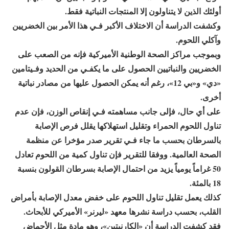
أولئك الذين لا يتناولون إلا المنتجات النباتية فقط.
وكشفت الدراسة أن الاختلاف الأكبر فـي هذا الأمر بين الخضريين
وآكلي اللحوم.
وبموجب مراكز الصحة الوطنية الأميركية فإنه من الصعب على
الخضريين والنباتيين الحصول على ما يكفـي من الحديد وفـيتامين
«دي» و«بي 12»، رغم أنه يمكن الحصول عليها من مصادر نباتية
أخرى.
على أي حال، فإلى جانب مساهمته فـي إنقاص الوزن، فإن عدم
تناول اللحوم الحمراء وتقليل استهلاكها يقلل فرص الإصابة
بالسرطان بحسب ما جاء فـي تقرير صدر مؤخرا عن منظمة
الصحة العالمية. ووفقا للتقرير فإن تناول كمية من اللحوم تعادل
50 غراماً يومياً يزيد من احتمال الإصابة بسرطان القولون بنسبة
18 بالمئة.
كذلك يعمل تقليل تناول اللحوم على خفض معدل الإصابة بأمراض
القلب، بحسب دراسة نشرها معهد «ليرنر» الأميركي للأبحاث.
فقد كشفت الدراسة أن «الكارنيتين»، وهو مادة مثل الأحماض