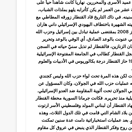
ميد الأسرى والمحررين. نهاريا كانت شاهداً حياً على
عشر من العمر لم يكن كأترابه يلهو بملذات الشباب،
 سنينه. في ذاك التاريخ قاد القنطار زورقه المطاطي مع
ليته الشهيرة باختطاف اليهودي الإسرائيلي داني هاران
وابنته، والتي على أثرها تم اعتقاله حتى تاريخ تحريره في 16 تموز 2008 بمقتضى عملية تبادل بين إسرائيل وحزب الله
ي عنونت بالوعد الصادق، أي الوفي بالوعد وتحرير
 الزنازين، فالقنطار لم تذبل سنيّ حياته في السجن
جل القنطار كطالب في الجامعة المفتوحة الإسرائيلية
بتل أبيب والتي تستخدم طريقة التعليم من بعد. وفي أيلول 1998 حاز القنطار درجة بكالوريوس في الأدبيات والعلوم
رت لكن هذه المرة تحت لواء حزب الله وليس كجندي
ه عمليات حزب الله في الجولان، وكان المسؤول عن
الجولان تحت ألوية المقاومة ضد العدو الإسرائيلي.
رائيلية منذ تحريره. فكانت جرمانا السورية محطة القنطار
د القنطار أن لبناني المولد وفلسطيني الأسر ارتوت
بن بلاد الشام التي قامت في تلك الدول الثلاث، وهذه
مٍ. بعد عمليات استخباراتية دامت عدة سنين تمكنت
ل من روح وفكر القنطار الذي ينبض في عروق كل مقاوم