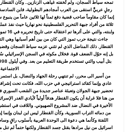
تمحه سياط السجان، ولم تُخفته غياهب الزنازين.. وكان القنطار ع
رجلٍ عربيًّ استقى من العرب أمجادهم البطولية، فابن السادسة 
إنما كان مقاوماً صاحب قضية دفع ثمناً لها ثلاثين عاماً من ينبوع
ثلاثة من أفراد جبهة التحرير الفلسطينية نحو نهاريا حيث نفذ عم
جاءت نتيجة حرب تموز التي كان من بين أهم أسبابها وهي الت
القنطار. ذلك المناضل الذي لم تثني عزمه سياط السجان وقضبان
بل إنه حوّل الضعف قوة. فخلال مكوثه في السجن الإسرائيلي سُ
الاجتماعية.
من أسير الى محرر، لم تنتهي رحلة الجهاد والنضال، بل استم
عادي وإنما كقائد استراتيجي في حزب الله، فكانت تحت إشراف
تحضير جبهة الجولان وتعبئة عناصر جديدة من الشعب السوري في 
من هنا فلا غرابة أن يكون القنطار هدفاً أولياً لأيادي الغدر الإس
الأخيرة في النضال ضد المشروع الصهيوني. واللافت في استشها
من دمائه التراب السورية، وكأن القنطار ليس ابن لبنان وإنما إ
اللفتة وكأنما هي دعوة الى الوحدة العربية بأسلوب راقٍ وسا
اسرائيل من نيل مرادها بقتل جسد القنطار ولكنها حتماً لم تن