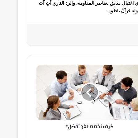
ي اغتيال سابق لعناصر المقاومة، والرد الثأري آتٍ آت
له قرآنٌ ناطق..
كيف تخطط لغدٍ أفضل؟