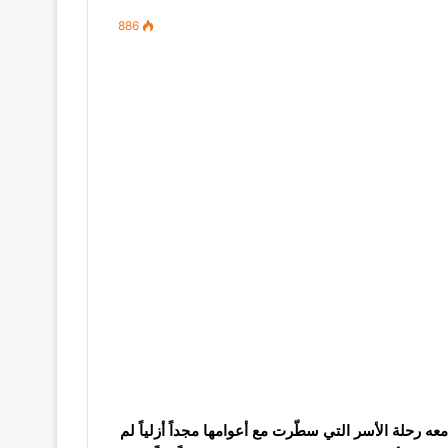
886
ام 1979، تاريخ مفصلي بدأت معه رحلة الأسر التي سطّرت مع أعوامها مجداً أزلياً لم