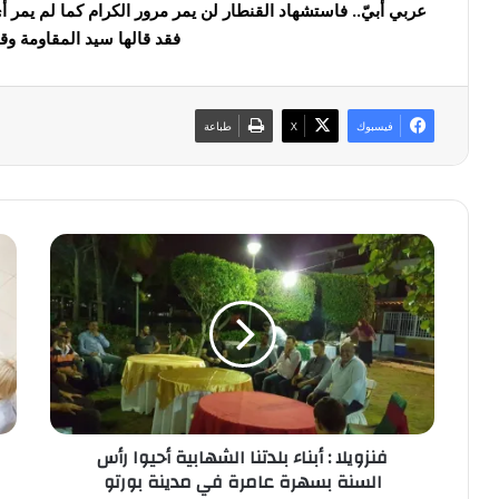
عربي أبيّ.. فاستشهاد القنطار لن يمر مرور الكرام كما لم يمر أ
فقد قالها سيد المقاومة وقو
فيسبوك
‫X
طباعة
ف
ك
ن
ي
ز
ف
و
ت
ي
خ
ل
ط
ا
ط
:
ل
أ
غ
فنزويلا : أبناء بلدتنا الشهابية أحيوا رأس
ب
دٍ
السنة بسهرة عامرة في مدينة بورتو
ن
أ