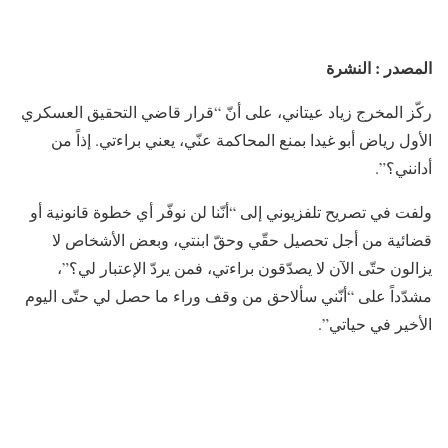
المصدر : النشرة
ركّز المخرج ​زياد عيتاني​، على أنّ “قرار قاضي التحقيق العسكري
الأول ​رياض أبو غيدا​ بمنع المحاكمة عنّي، يعني براءتي. إذاً من
أدانني؟”.
ولفت في تصريح تلفزيوني إلى “أنّنا لن نوفّر أي خطوة قانونية أو
قضائية من أجل تحصيل حقّي وحقّ ابنتي، وبعض الأشخاص لا
يزالون حتّى الآن لا يصدّقون براءتي، فمن يردّ الإعتبار لي؟”،
مشدّداً على “أنّني سألاحق من وقف وراء ما حصل لي حتّى اليوم
الأخير في حياتي”.