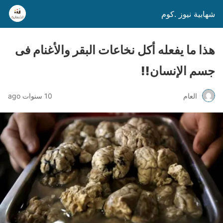
شهابية نيوز .كوم
هذا ما يفعله أكل نخاعات البقر والأغنام فى
جسم الإنسان!!
العام
10 سنوات ago